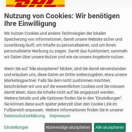
Nutzung von Cookies: Wir benötigen
Lieferung auch an Packstationen und Postfilialen
Samstagszustellung
Ihre Einwilligung
Wir nutzen Cookies und andere Technologien der lokalen
Speicherung von Informationen, damit unsere Website sicher und
zuverlässig läuft, um Inhalte zu personalisieren, und um Ihnen
personalisierte Werbung zu zeigen. Damit das funktioniert, sammeln
Bequeme Zahlung über Paypal
wir Daten über unsere Nutzer und wie sie unsere Angebote nutzen.
14 Tage Widerrufsrecht
Wenn Sie auf "Alle akzeptieren" klicken, sind Sie damit einverstanden
2 Jahre Gewährleistung
und erlauben uns, diese Daten an Dritte weiterzugeben, etwa unsere
Marketingpartner. Falls Sie dem nicht zustimmen möchten,
beschränken wir uns auf die wesentlichen Cookies und Sie müssen
Alle Texte, Grafiken, Bilder und das Layout sind urheberrechtlich
damit leben, dass die Inhalte nicht auf Sie angepasst werden.
geschützt und dürfen nicht ohne ausdrückliche, schriftliche
Weitere Details und alle Optionen finden Sie in den "Einstellungen".
Erlaubnis weiterverwendet werden.
Sie können diese auch später jederzeit über den Cookie Link im
© 2026 bits&paper GmbH - Avery Zweckform Fachshop - Avery
Fußbereich anpassen. Weitere Informationen finden Sie in unserer
Zweckform 223 Fahrtenbuch für PKW, A5, weiß
Datenschutzerklärung
.
Impressum
Einstellungen
Notwendige akzeptieren
Alle akzeptieren