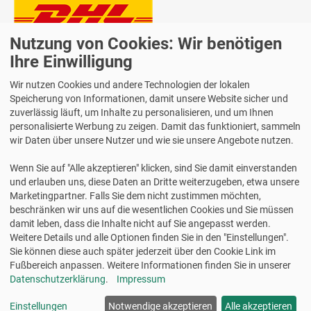
Nutzung von Cookies: Wir benötigen
Lieferung auch an Packstationen und Postfilialen
Samstagszustellung
Ihre Einwilligung
Wir nutzen Cookies und andere Technologien der lokalen
Speicherung von Informationen, damit unsere Website sicher und
zuverlässig läuft, um Inhalte zu personalisieren, und um Ihnen
personalisierte Werbung zu zeigen. Damit das funktioniert, sammeln
Bequeme Zahlung über Paypal
wir Daten über unsere Nutzer und wie sie unsere Angebote nutzen.
14 Tage Widerrufsrecht
Wenn Sie auf "Alle akzeptieren" klicken, sind Sie damit einverstanden
2 Jahre Gewährleistung
und erlauben uns, diese Daten an Dritte weiterzugeben, etwa unsere
Marketingpartner. Falls Sie dem nicht zustimmen möchten,
beschränken wir uns auf die wesentlichen Cookies und Sie müssen
Alle Texte, Grafiken, Bilder und das Layout sind urheberrechtlich
damit leben, dass die Inhalte nicht auf Sie angepasst werden.
geschützt und dürfen nicht ohne ausdrückliche, schriftliche
Weitere Details und alle Optionen finden Sie in den "Einstellungen".
Erlaubnis weiterverwendet werden.
Sie können diese auch später jederzeit über den Cookie Link im
© 2026 bits&paper GmbH - Avery Zweckform Fachshop - Avery
Fußbereich anpassen. Weitere Informationen finden Sie in unserer
Zweckform 222 Fahrtenbuch für PKW, A6 quer, weiß
Datenschutzerklärung
.
Impressum
Einstellungen
Notwendige akzeptieren
Alle akzeptieren