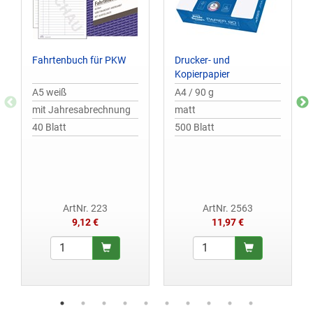
Fahrtenbuch für PKW
Drucker- und
Kopierpapier
A5 weiß
A4 / 90 g
mit Jahresabrechnung
matt
40 Blatt
500 Blatt
ArtNr. 223
ArtNr. 2563
9,12 €
11,97 €