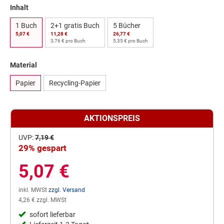
Inhalt
1 Buch
2+1 gratis Buch
5 Bücher
5,07 €
11,28 €
26,77 €
3,76 € pro Buch
5,35 € pro Buch
Material
Papier
Recycling-Papier
AKTIONSPREIS
UVP:
7,19 €
29% gespart
5,07 €
inkl. MWSt
zzgl. Versand
4,26 € zzgl. MWSt
sofort lieferbar