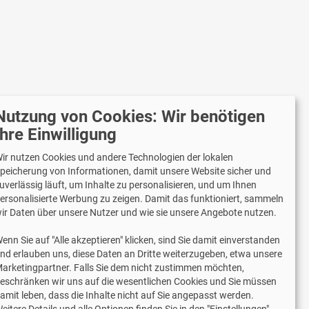
Nutzung von Cookies: Wir benötigen
r versenden mit
Ihre Einwilligung
ir nutzen Cookies und andere Technologien der lokalen
peicherung von Informationen, damit unsere Website sicher und
uverlässig läuft, um Inhalte zu personalisieren, und um Ihnen
Lieferung auch an Packstationen und
ersonalisierte Werbung zu zeigen. Damit das funktioniert, sammeln
Postfilialen
ir Daten über unsere Nutzer und wie sie unsere Angebote nutzen.
Samstagszustellung
enn Sie auf "Alle akzeptieren" klicken, sind Sie damit einverstanden
nd erlauben uns, diese Daten an Dritte weiterzugeben, etwa unsere
arketingpartner. Falls Sie dem nicht zustimmen möchten,
eschränken wir uns auf die wesentlichen Cookies und Sie müssen
amit leben, dass die Inhalte nicht auf Sie angepasst werden.
2 Jahre Gewährleistung
eitere Details und alle Optionen finden Sie in den "Einstellungen".