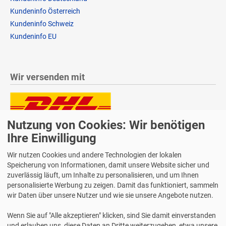
Kundeninfo Österreich
Kundeninfo Schweiz
Kundeninfo EU
Wir versenden mit
Nutzung von Cookies: Wir benötigen
Lieferung auch an Packstationen und Postfilialen
Samstagszustellung
Ihre Einwilligung
Wir nutzen Cookies und andere Technologien der lokalen
Speicherung von Informationen, damit unsere Website sicher und
zuverlässig läuft, um Inhalte zu personalisieren, und um Ihnen
personalisierte Werbung zu zeigen. Damit das funktioniert, sammeln
Bequeme Zahlung über Paypal
wir Daten über unsere Nutzer und wie sie unsere Angebote nutzen.
14 Tage Widerrufsrecht
Wenn Sie auf "Alle akzeptieren" klicken, sind Sie damit einverstanden
2 Jahre Gewährleistung
und erlauben uns, diese Daten an Dritte weiterzugeben, etwa unsere