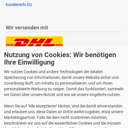
Kundeninfo EU
Wir versenden mit
Nutzung von Cookies: Wir benötigen
Lieferung auch an Packstationen und Postfilialen
Samstagszustellung
Ihre Einwilligung
Wir nutzen Cookies und andere Technologien der lokalen
Speicherung von Informationen, damit unsere Website sicher und
zuverlässig läuft, um Inhalte zu personalisieren, und um Ihnen
personalisierte Werbung zu zeigen. Damit das funktioniert, sammeln
Bequeme Zahlung über Paypal
wir Daten über unsere Nutzer und wie sie unsere Angebote nutzen.
14 Tage Widerrufsrecht
Wenn Sie auf "Alle akzeptieren" klicken, sind Sie damit einverstanden
2 Jahre Gewährleistung
und erlauben uns, diese Daten an Dritte weiterzugeben, etwa unsere
Marketingpartner. Falls Sie dem nicht zustimmen möchten,
beschränken wir uns auf die wesentlichen Cookies und Sie müssen
Alle Texte, Grafiken, Bilder und das Layout sind urheberrechtlich