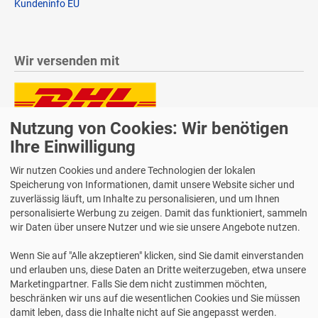
Kundeninfo EU
Wir versenden mit
Nutzung von Cookies: Wir benötigen
Lieferung auch an Packstationen und Postfilialen
Samstagszustellung
Ihre Einwilligung
Wir nutzen Cookies und andere Technologien der lokalen
Speicherung von Informationen, damit unsere Website sicher und
zuverlässig läuft, um Inhalte zu personalisieren, und um Ihnen
personalisierte Werbung zu zeigen. Damit das funktioniert, sammeln
Bequeme Zahlung über Paypal
wir Daten über unsere Nutzer und wie sie unsere Angebote nutzen.
14 Tage Widerrufsrecht
Wenn Sie auf "Alle akzeptieren" klicken, sind Sie damit einverstanden
2 Jahre Gewährleistung
und erlauben uns, diese Daten an Dritte weiterzugeben, etwa unsere
Marketingpartner. Falls Sie dem nicht zustimmen möchten,
beschränken wir uns auf die wesentlichen Cookies und Sie müssen
Alle Texte, Grafiken, Bilder und das Layout sind urheberrechtlich
damit leben, dass die Inhalte nicht auf Sie angepasst werden.