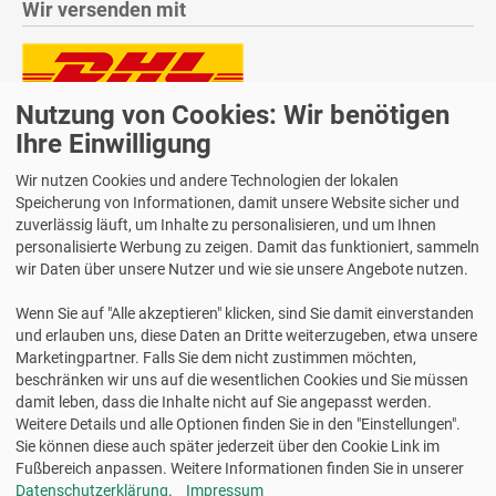
Wir versenden mit
Nutzung von Cookies: Wir benötigen
Lieferung auch an Packstationen und Postfilialen
Samstagszustellung
Ihre Einwilligung
Wir nutzen Cookies und andere Technologien der lokalen
Speicherung von Informationen, damit unsere Website sicher und
zuverlässig läuft, um Inhalte zu personalisieren, und um Ihnen
personalisierte Werbung zu zeigen. Damit das funktioniert, sammeln
Bequeme Zahlung über Paypal
wir Daten über unsere Nutzer und wie sie unsere Angebote nutzen.
14 Tage Widerrufsrecht
Wenn Sie auf "Alle akzeptieren" klicken, sind Sie damit einverstanden
2 Jahre Gewährleistung
und erlauben uns, diese Daten an Dritte weiterzugeben, etwa unsere
Marketingpartner. Falls Sie dem nicht zustimmen möchten,
beschränken wir uns auf die wesentlichen Cookies und Sie müssen
Alle Texte, Grafiken, Bilder und das Layout sind urheberrechtlich
damit leben, dass die Inhalte nicht auf Sie angepasst werden.
geschützt und dürfen nicht ohne ausdrückliche, schriftliche
Weitere Details und alle Optionen finden Sie in den "Einstellungen".
Erlaubnis weiterverwendet werden.
Sie können diese auch später jederzeit über den Cookie Link im
© 2026 bits&paper GmbH - Avery Zweckform Fachshop - Avery
Fußbereich anpassen. Weitere Informationen finden Sie in unserer
Zweckform 1773 Arbeitszeiterfassung/Stunden-Nachweis, A4
Datenschutzerklärung
.
Impressum