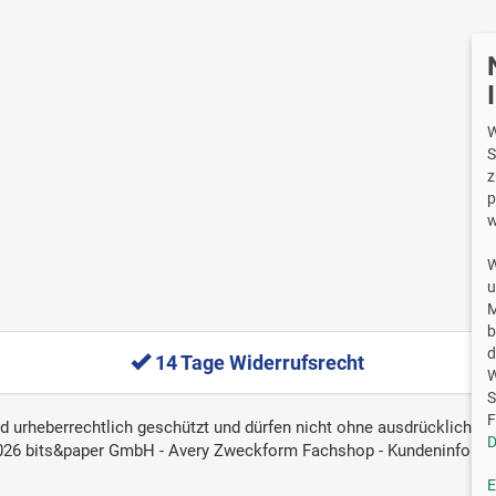
Wi
W
S
z
p
w
W
u
M
b
d
14 Tage Widerrufsrecht
W
S
F
ind urheberrechtlich geschützt und dürfen nicht ohne ausdrückliche, 
D
026 bits&paper GmbH - Avery Zweckform Fachshop - Kundeninforma
E