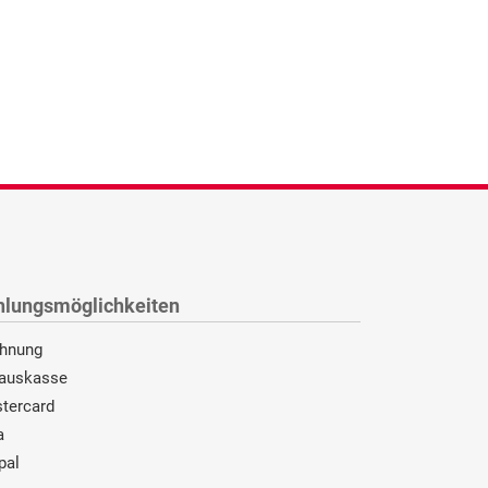
hlungsmöglichkeiten
hnung
auskasse
tercard
a
pal