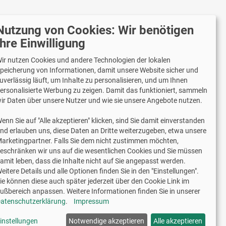
Nutzung von Cookies: Wir benötigen
r versenden mit
Ihre Einwilligung
ir nutzen Cookies und andere Technologien der lokalen
peicherung von Informationen, damit unsere Website sicher und
uverlässig läuft, um Inhalte zu personalisieren, und um Ihnen
Lieferung auch an Packstationen und
ersonalisierte Werbung zu zeigen. Damit das funktioniert, sammeln
Postfilialen
ir Daten über unsere Nutzer und wie sie unsere Angebote nutzen.
Samstagszustellung
enn Sie auf "Alle akzeptieren" klicken, sind Sie damit einverstanden
nd erlauben uns, diese Daten an Dritte weiterzugeben, etwa unsere
arketingpartner. Falls Sie dem nicht zustimmen möchten,
eschränken wir uns auf die wesentlichen Cookies und Sie müssen
amit leben, dass die Inhalte nicht auf Sie angepasst werden.
2 Jahre Gewährleistung
eitere Details und alle Optionen finden Sie in den "Einstellungen".
ie können diese auch später jederzeit über den Cookie Link im
ußbereich anpassen. Weitere Informationen finden Sie in unserer
schriftliche Erlaubnis weiterverwendet werden.
atenschutzerklärung
.
Impressum
tion
instellungen
Notwendige akzeptieren
Alle akzeptieren