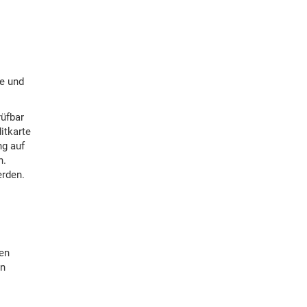
se und
rüfbar
itkarte
ng auf
n.
erden.
den
en