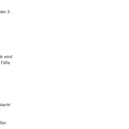
der 3.
ds wird
 Fälle
 Nacht
ler