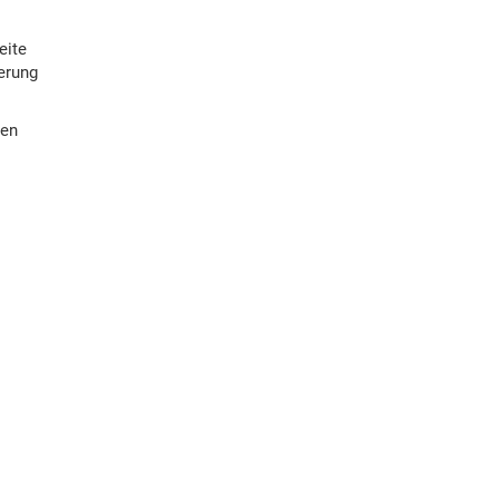
eite
ierung
den