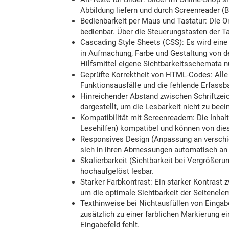
Abbildung liefern und durch Screenreader (B
Bedienbarkeit per Maus und Tastatur: Die O
bedienbar. Über die Steuerungstasten der T
Cascading Style Sheets (CSS): Es wird eine
in Aufmachung, Farbe und Gestaltung von der
Hilfsmittel eigene Sichtbarkeitsschemata n
Geprüfte Korrektheit von HTML-Codes: Alle
Funktionsausfälle und die fehlende Erfassba
Hinreichender Abstand zwischen Schriftzei
dargestellt, um die Lesbarkeit nicht zu beei
Kompatibilität mit Screenreadern: Die Inhal
Lesehilfen) kompatibel und können von dies
Responsives Design (Anpassung an verschie
sich in ihren Abmessungen automatisch an 
Skalierbarkeit (Sichtbarkeit bei Vergrößeru
hochaufgelöst lesbar.
Starker Farbkontrast: Ein starker Kontrast 
um die optimale Sichtbarkeit der Seitenele
Texthinweise bei Nichtausfüllen von Eingabe
zusätzlich zu einer farblichen Markierung e
Eingabefeld fehlt.