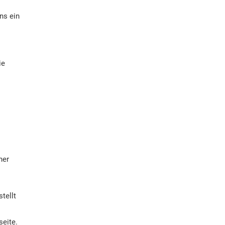
ns ein
ie
ner
tellt
seite.