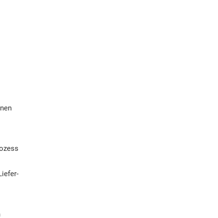
nnen
rozess
iefer-
n