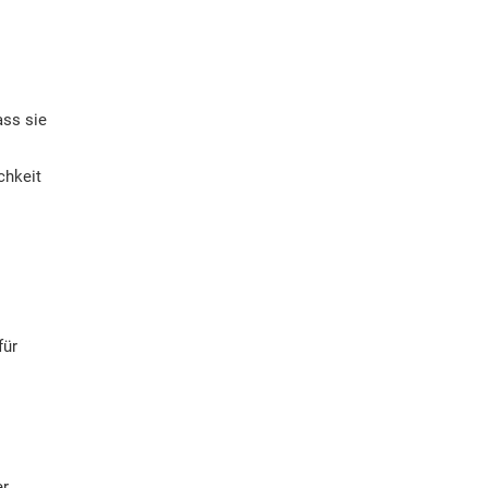
ass sie
chkeit
für
er