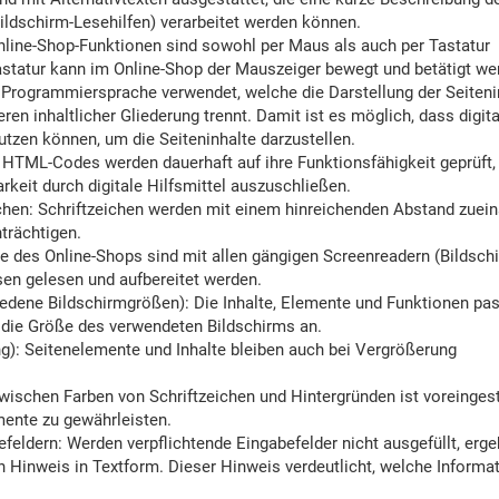
ildschirm-Lesehilfen) verarbeitet werden können.
nline-Shop-Funktionen sind sowohl per Maus als auch per Tastatur
astatur kann im Online-Shop der Mauszeiger bewegt und betätigt we
 Programmiersprache verwendet, welche die Darstellung der Seiteni
en inhaltlicher Gliederung trennt. Damit ist es möglich, dass digita
utzen können, um die Seiteninhalte darzustellen.
 HTML-Codes werden dauerhaft auf ihre Funktionsfähigkeit geprüft
rkeit durch digitale Hilfsmittel auszuschließen.
chen: Schriftzeichen werden mit einem hinreichenden Abstand zuei
nträchtigen.
te des Online-Shops sind mit allen gängigen Screenreadern (Bildsch
en gelesen und aufbereitet werden.
dene Bildschirmgrößen): Die Inhalte, Elemente und Funktionen pa
die Größe des verwendeten Bildschirms an.
ng): Seitenelemente und Inhalte bleiben auch bei Vergrößerung
zwischen Farben von Schriftzeichen und Hintergründen ist voreingeste
mente zu gewährleisten.
feldern: Werden verpflichtende Eingabefelder nicht ausgefüllt, erge
in Hinweis in Textform. Dieser Hinweis verdeutlicht, welche Informa