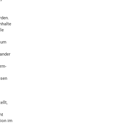
rden.
nhalte
le
, um
nander
irm-
ssen
llt,
ht
tion im