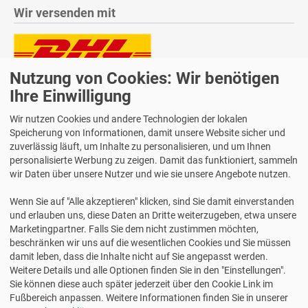
Wir versenden mit
Nutzung von Cookies: Wir benötigen
Lieferung auch an Packstationen und Postfilialen
Samstagszustellung
Ihre Einwilligung
Wir nutzen Cookies und andere Technologien der lokalen
Speicherung von Informationen, damit unsere Website sicher und
zuverlässig läuft, um Inhalte zu personalisieren, und um Ihnen
personalisierte Werbung zu zeigen. Damit das funktioniert, sammeln
Bequeme Zahlung über Paypal
wir Daten über unsere Nutzer und wie sie unsere Angebote nutzen.
14 Tage Widerrufsrecht
Wenn Sie auf "Alle akzeptieren" klicken, sind Sie damit einverstanden
2 Jahre Gewährleistung
und erlauben uns, diese Daten an Dritte weiterzugeben, etwa unsere
Marketingpartner. Falls Sie dem nicht zustimmen möchten,
beschränken wir uns auf die wesentlichen Cookies und Sie müssen
Alle Texte, Grafiken, Bilder und das Layout sind urheberrechtlich
damit leben, dass die Inhalte nicht auf Sie angepasst werden.
geschützt und dürfen nicht ohne ausdrückliche, schriftliche
Weitere Details und alle Optionen finden Sie in den "Einstellungen".
Erlaubnis weiterverwendet werden.
Sie können diese auch später jederzeit über den Cookie Link im
© 2026 bits&paper GmbH - Avery Zweckform Fachshop - Avery
Fußbereich anpassen. Weitere Informationen finden Sie in unserer
Zweckform 50227 Chronoplan Tagesplan A5 2027