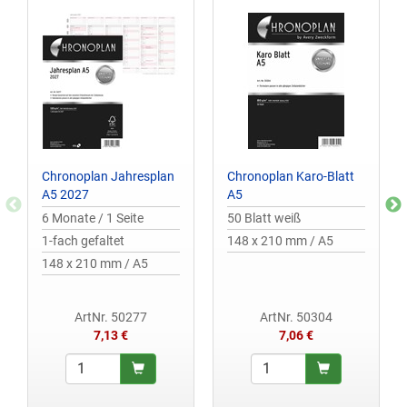
Chronoplan Jahresplan
Chronoplan Karo-Blatt
A5 2027
A5
6 Monate / 1 Seite
50 Blatt weiß
1-fach gefaltet
148 x 210 mm / A5
148 x 210 mm / A5
ArtNr. 50277
ArtNr. 50304
7,13 €
7,06 €