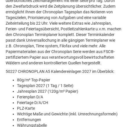
übersichtliches Zeitmanagement mit einer Seite pro Tag. Durch
den Zweifarbdruck wird die Zeitplanung übersichtlicher. Zudem
ermöglicht Ihnen der Chronoplan Tagesplan das Notieren von
Tageszielen, Priorisierung von Aufgaben und eine variable
Zeiteinteilung bis 22 Uhr. Viele weitere Extras wie Jahresplan,
Ferien- und Feiertagsübersicht, Postleitzahlenkarte u.v.m. machen
den Chronoplan Terminplaner komplett. Dieser Terminkalender
passt dank Universallochung in alle gängigen Terminplaner wie
z.B. Chronoplan, Time system, Filofax und viele mehr. Alle
Papiermaterialien aus der Chronoplan Serie werden aus FSC®-
zertifiziertem Papier aus verantwortungsvoll bewirtschafteten
Wäldern und anderen kontrollierten Quellen hergestellt.
50227 CHRONOPLAN A5 Kalendereinlagen 2027 im Überblick:
80g/m² Top-Papier
Tagesplan 2027 (1 Tag / 1 Seite)
Jahresplan 2027 (120g/m² Papier)
Ferienplan D/A
Feiertage D/A/CH
PLZ-Karte
Wichtige Maße und Gewichte (inkl. Umrechnungsformeln)
Entfernungen
Währungstabelle