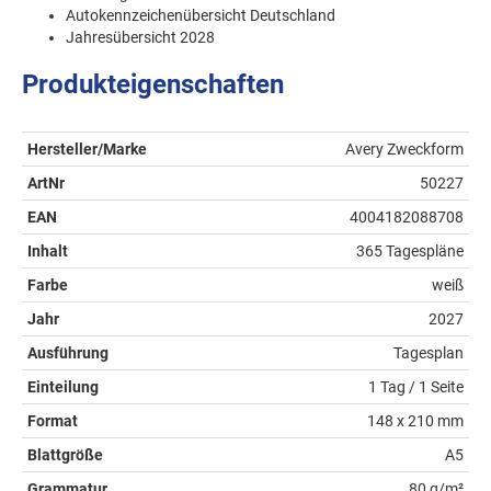
Autokennzeichenübersicht Deutschland
Jahresübersicht 2028
Produkteigenschaften
Hersteller/Marke
Avery Zweckform
ArtNr
50227
EAN
4004182088708
Inhalt
365 Tagespläne
Farbe
weiß
Jahr
2027
Ausführung
Tagesplan
Einteilung
1 Tag / 1 Seite
Format
148 x 210 mm
Blattgröße
A5
Grammatur
80 g/m²