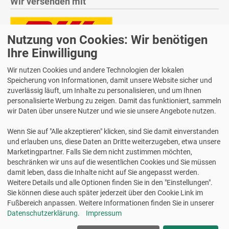
Wir versenden mit
Nutzung von Cookies: Wir benötigen
Ihre Einwilligung
Lieferung auch an Packstationen und Postfilialen
Samstagszustellung
Wir nutzen Cookies und andere Technologien der lokalen
Speicherung von Informationen, damit unsere Website sicher und
zuverlässig läuft, um Inhalte zu personalisieren, und um Ihnen
personalisierte Werbung zu zeigen. Damit das funktioniert, sammeln
wir Daten über unsere Nutzer und wie sie unsere Angebote nutzen.
Bequeme Zahlung über Paypal
Wenn Sie auf "Alle akzeptieren" klicken, sind Sie damit einverstanden
14 Tage Widerrufsrecht
und erlauben uns, diese Daten an Dritte weiterzugeben, etwa unsere
2 Jahre Gewährleistung
Marketingpartner. Falls Sie dem nicht zustimmen möchten,
beschränken wir uns auf die wesentlichen Cookies und Sie müssen
damit leben, dass die Inhalte nicht auf Sie angepasst werden.
Alle Texte, Grafiken, Bilder und das Layout sind urheberrechtlich
Weitere Details und alle Optionen finden Sie in den "Einstellungen".
geschützt und dürfen nicht ohne ausdrückliche, schriftliche
Sie können diese auch später jederzeit über den Cookie Link im
Erlaubnis weiterverwendet werden.
Fußbereich anpassen. Weitere Informationen finden Sie in unserer
© 2026 bits&paper GmbH - Avery Zweckform Fachshop
Datenschutzerklärung
.
Impressum