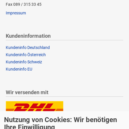
Fax 089 / 315 33 45
Impressum
Kundeninformation
Kundeninfo Deutschland
Kundeninfo Österreich
Kundeninfo Schweiz
Kundeninfo EU
Wir versenden mit
Nutzung von Cookies: Wir benötigen
Lieferung auch an Packstationen und Postfilialen
Samstagszustellung
Ihre Einwilligung