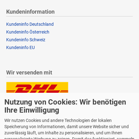
Kundeninformation
Kundeninfo Deutschland
Kundeninfo Österreich
Kundeninfo Schweiz
Kundeninfo EU
Wir versenden mit
Nutzung von Cookies: Wir benötigen
Lieferung auch an Packstationen und Postfilialen
Samstagszustellung
Ihre Einwilligung
Wir nutzen Cookies und andere Technologien der lokalen
Speicherung von Informationen, damit unsere Website sicher und
zuverlässig läuft, um Inhalte zu personalisieren, und um Ihnen
personalisierte Werbung zu zeigen. Damit das funktioniert, sammeln