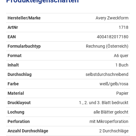
Hersteller/Marke
Avery Zweckform
ArtNr
1718
EAN
4004182017180
Formularbuchtyp
Rechnung (Österreich)
Format
A6 quer
Inhalt
1 Buch
Durchschlag
selbstdurchschreibend
Farbe
weiß/gelb/rosa
Material
Papier
Drucklayout
1., 2. und 3. Blatt bedruckt
Lochung
alle Blätter gelocht
Perforation
mit Mikroperforation
Anzahl Durchschläge
2 Durchschläge