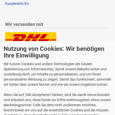
Kundeninfo EU
Wir versenden mit
Nutzung von Cookies: Wir benötigen
Lieferung auch an Packstationen und Postfilialen
Samstagszustellung
Ihre Einwilligung
Wir nutzen Cookies und andere Technologien der lokalen
Speicherung von Informationen, damit unsere Website sicher und
zuverlässig läuft, um Inhalte zu personalisieren, und um Ihnen
personalisierte Werbung zu zeigen. Damit das funktioniert, sammeln
Bequeme Zahlung über Paypal
wir Daten über unsere Nutzer und wie sie unsere Angebote nutzen.
14 Tage Widerrufsrecht
Wenn Sie auf "Alle akzeptieren" klicken, sind Sie damit einverstanden
2 Jahre Gewährleistung
und erlauben uns, diese Daten an Dritte weiterzugeben, etwa unsere
Marketingpartner. Falls Sie dem nicht zustimmen möchten,
beschränken wir uns auf die wesentlichen Cookies und Sie müssen
Alle Texte, Grafiken, Bilder und das Layout sind urheberrechtlich