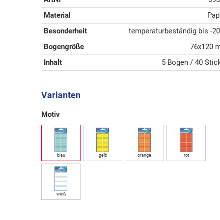
Material
Pap
Besonderheit
temperaturbeständig bis -2
Bogengröße
76x120 
Inhalt
5 Bogen / 40 Stic
Varianten
Motiv
blau
gelb
orange
rot
weiß