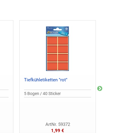
Tiefkühletiketten "rot"
Haushaltseti
Obst"
5 Bogen / 40 Sticker
3 Bögen / 18 S
17 x 70 mm
ArtNr. 59372
Ar
1,99 €