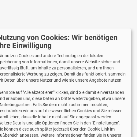
Nutzung von Cookies: Wir benötigen
r versenden mit
Ihre Einwilligung
ir nutzen Cookies und andere Technologien der lokalen
peicherung von Informationen, damit unsere Website sicher und
uverlässig läuft, um Inhalte zu personalisieren, und um Ihnen
Lieferung auch an Packstationen und
ersonalisierte Werbung zu zeigen. Damit das funktioniert, sammeln
Postfilialen
ir Daten über unsere Nutzer und wie sie unsere Angebote nutzen.
Samstagszustellung
enn Sie auf "Alle akzeptieren" klicken, sind Sie damit einverstanden
nd erlauben uns, diese Daten an Dritte weiterzugeben, etwa unsere
arketingpartner. Falls Sie dem nicht zustimmen möchten,
eschränken wir uns auf die wesentlichen Cookies und Sie müssen
amit leben, dass die Inhalte nicht auf Sie angepasst werden.
2 Jahre Gewährleistung
eitere Details und alle Optionen finden Sie in den "Einstellungen".
ie können diese auch später jederzeit über den Cookie Link im
ußbereich anpassen. Weitere Informationen finden Sie in unserer