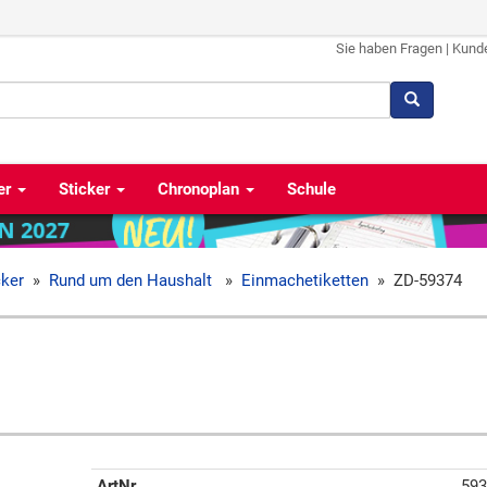
Sie haben Fragen
|
Kund
er
Sticker
Chronoplan
Schule
cker
»
Rund um den Haushalt
»
Einmachetiketten
»
ZD-59374
ArtNr
593