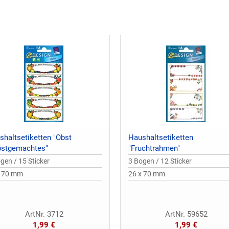
shaltsetiketten "Obst
Haushaltsetiketten
bstgemachtes"
"Fruchtrahmen"
gen / 15 Sticker
3 Bogen / 12 Sticker
x 70 mm
26 x 70 mm
ArtNr. 3712
ArtNr. 59652
1,99 €
1,99 €