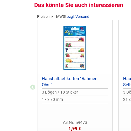
Das könnte Sie auch interessieren
Preise inkl. MWSt
zzgl. Versand
Haushaltsetiketten "Rahmen
Hau
Obst"
Sel
3 Bögen / 18 Sticker
3 Bö
17 x 70 mm
21 
ArtNr. 59473
1,99 €