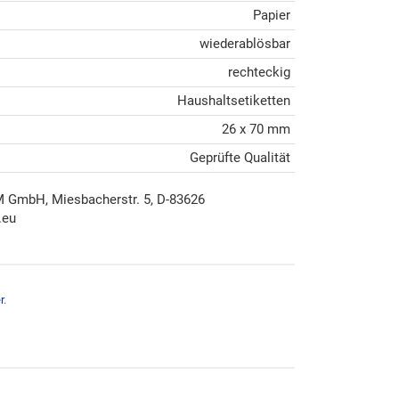
Papier
wiederablösbar
rechteckig
Haushaltsetiketten
26 x 70 mm
Geprüfte Qualität
mbH, Miesbacherstr. 5, D-83626
.eu
r
.