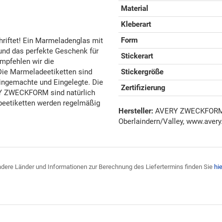
Material
Kleberart
Form
hriftet! Ein Marmeladenglas mit
und das perfekte Geschenk für
Stickerart
mpfehlen wir die
ie Marmeladeetiketten sind
Stickergröße
 Eingemachte und Eingelegte. Die
Zertifizierung
Y ZWECKFORM sind natürlich
ebeetiketten werden regelmäßig
Hersteller:
AVERY ZWECKFORM G
Oberlaindern/Valley, www.avery
 andere Länder und Informationen zur Berechnung des Liefertermins finden Sie
hie