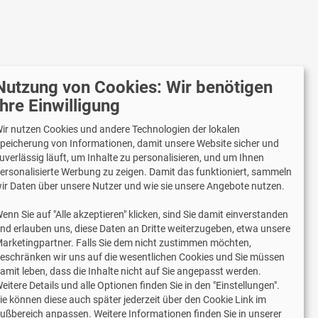
Nutzung von Cookies: Wir benötigen
r versenden mit
Ihre Einwilligung
ir nutzen Cookies und andere Technologien der lokalen
peicherung von Informationen, damit unsere Website sicher und
uverlässig läuft, um Inhalte zu personalisieren, und um Ihnen
Lieferung auch an Packstationen und
ersonalisierte Werbung zu zeigen. Damit das funktioniert, sammeln
Postfilialen
ir Daten über unsere Nutzer und wie sie unsere Angebote nutzen.
Samstagszustellung
enn Sie auf "Alle akzeptieren" klicken, sind Sie damit einverstanden
nd erlauben uns, diese Daten an Dritte weiterzugeben, etwa unsere
arketingpartner. Falls Sie dem nicht zustimmen möchten,
eschränken wir uns auf die wesentlichen Cookies und Sie müssen
amit leben, dass die Inhalte nicht auf Sie angepasst werden.
2 Jahre Gewährleistung
eitere Details und alle Optionen finden Sie in den "Einstellungen".
ie können diese auch später jederzeit über den Cookie Link im
ußbereich anpassen. Weitere Informationen finden Sie in unserer