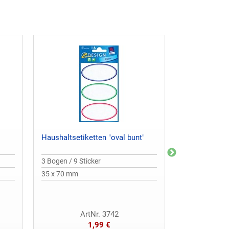
Haushaltsetiketten "oval bunt"
Haushaltseti
"Designrahm
3 Bogen / 9 Sticker
3 Bogen / 9 St
35 x 70 mm
36 x 70 mm
ArtNr. 3742
Ar
1,99 €