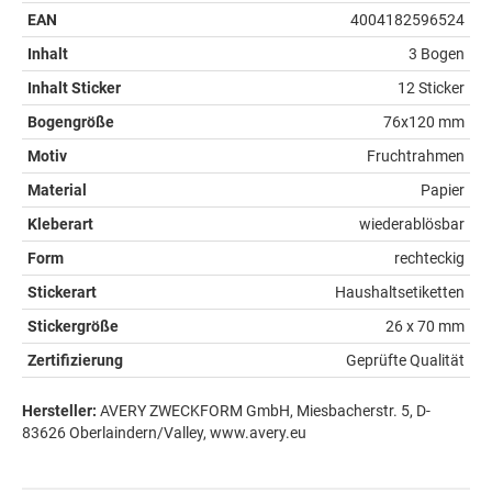
EAN
4004182596524
Inhalt
3 Bogen
Inhalt Sticker
12 Sticker
Bogengröße
76x120 mm
Motiv
Fruchtrahmen
Material
Papier
Kleberart
wiederablösbar
Form
rechteckig
Stickerart
Haushaltsetiketten
Stickergröße
26 x 70 mm
Zertifizierung
Geprüfte Qualität
Hersteller:
AVERY ZWECKFORM GmbH, Miesbacherstr. 5, D-
83626 Oberlaindern/Valley, www.avery.eu