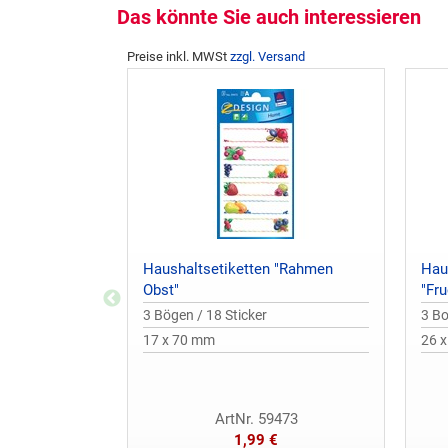
Das könnte Sie auch interessieren
Preise inkl. MWSt
zzgl. Versand
Haushaltsetiketten "Rahmen
Hau
Obst"
"Fr
3 Bögen / 18 Sticker
3 Bo
17 x 70 mm
26 
ArtNr. 59473
1,99 €