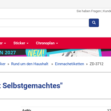
Sie haben Fragen
|
Kund
er
Sticker
Chronoplan
cker
»
Rund um den Haushalt
»
Einmachetiketten
»
ZD-3712
t Selbstgemachtes"
ArtNr
37