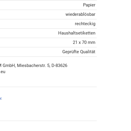
Papier
wiederablösbar
rechteckig
Haushaltsetiketten
21 x 70 mm
Geprüfte Qualität
mbH, Miesbacherstr. 5, D-83626
.eu
r
.