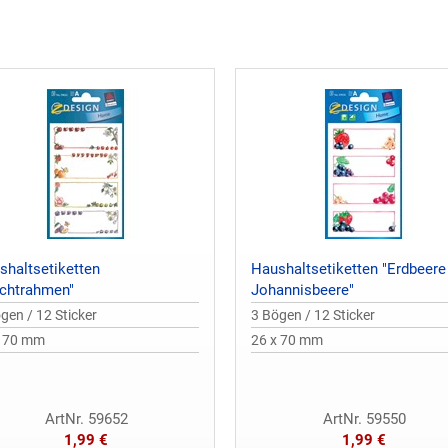
shaltsetiketten
Haushaltsetiketten "Erdbeere
uchtrahmen"
Johannisbeere"
gen / 12 Sticker
3 Bögen / 12 Sticker
x 70 mm
26 x 70 mm
ArtNr. 59652
ArtNr. 59550
1,99 €
1,99 €