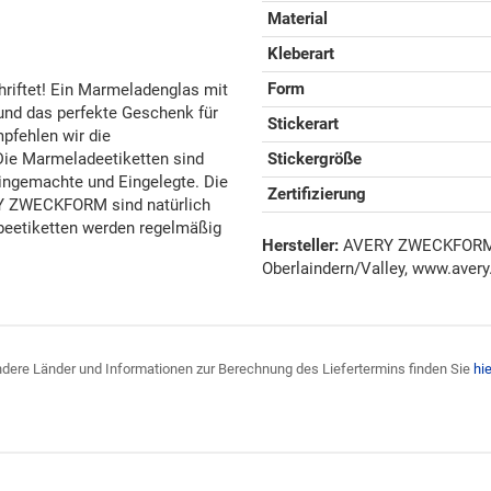
Material
Kleberart
Form
hriftet! Ein Marmeladenglas mit
und das perfekte Geschenk für
Stickerart
pfehlen wir die
ie Marmeladeetiketten sind
Stickergröße
 Eingemachte und Eingelegte. Die
Zertifizierung
Y ZWECKFORM sind natürlich
ebeetiketten werden regelmäßig
Hersteller:
AVERY ZWECKFORM G
Oberlaindern/Valley, www.avery
 andere Länder und Informationen zur Berechnung des Liefertermins finden Sie
hie