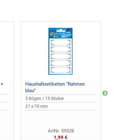
 +
Haushaltsetiketten "Rahmen
Haushaltseti
blau"
"Designrahm
3 Bögen / 15 Sticker
3 Bogen / 9 St
21 x 70 mm
36 x 70 mm
ArtNr. 59528
Ar
1,99 €