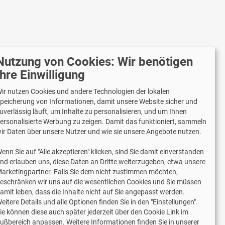
Nutzung von Cookies: Wir benötigen
r versenden mit
Ihre Einwilligung
ir nutzen Cookies und andere Technologien der lokalen
peicherung von Informationen, damit unsere Website sicher und
uverlässig läuft, um Inhalte zu personalisieren, und um Ihnen
Lieferung auch an Packstationen und
ersonalisierte Werbung zu zeigen. Damit das funktioniert, sammeln
Postfilialen
ir Daten über unsere Nutzer und wie sie unsere Angebote nutzen.
Samstagszustellung
enn Sie auf "Alle akzeptieren" klicken, sind Sie damit einverstanden
nd erlauben uns, diese Daten an Dritte weiterzugeben, etwa unsere
arketingpartner. Falls Sie dem nicht zustimmen möchten,
eschränken wir uns auf die wesentlichen Cookies und Sie müssen
amit leben, dass die Inhalte nicht auf Sie angepasst werden.
2 Jahre Gewährleistung
eitere Details und alle Optionen finden Sie in den "Einstellungen".
ie können diese auch später jederzeit über den Cookie Link im
ußbereich anpassen. Weitere Informationen finden Sie in unserer