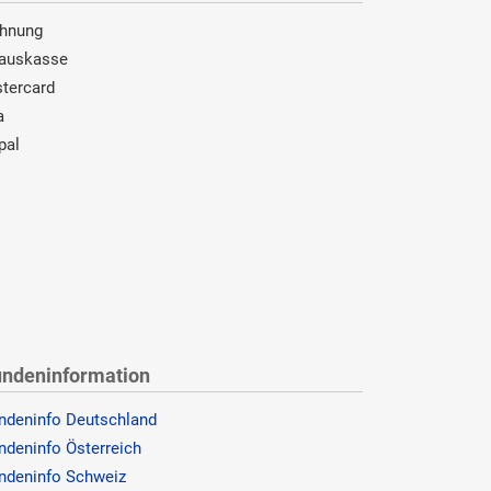
hnung
auskasse
tercard
a
pal
ndeninformation
ndeninfo Deutschland
ndeninfo Österreich
ndeninfo Schweiz