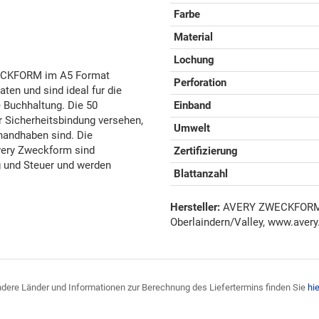
Farbe
Material
Lochung
WECKFORM im A5 Format
Perforation
ten und sind ideal fur die
 Buchhaltung. Die 50
Einband
r Sicherheitsbindung versehen,
Umwelt
 handhaben sind. Die
very Zweckform sind
Zertifizierung
ng und Steuer und werden
Blattanzahl
Hersteller:
AVERY ZWECKFORM G
Oberlaindern/Valley, www.avery
 andere Länder und Informationen zur Berechnung des Liefertermins finden Sie
hie