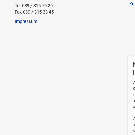
Ku
Tel 089 / 315 70 30
Fax 089 / 315 33 45
Impressum
Wi
W
S
z
p
w
W
u
M