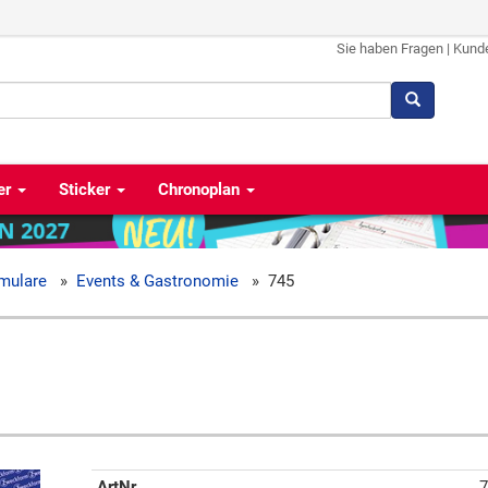
Sie haben Fragen
|
Kund
er
Sticker
Chronoplan
mulare
»
Events & Gastronomie
»
745
ArtNr
7