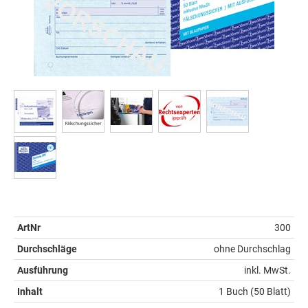
ArtNr
300
Durchschläge
ohne Durchschlag
Ausführung
inkl. MwSt.
Inhalt
1 Buch (50 Blatt)