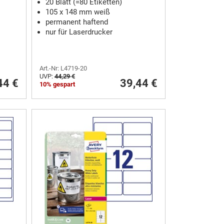
20 Blatt (=80 Etiketten)
105 x 148 mm weiß
permanent haftend
nur für Laserdrucker
Art.-Nr: L4719-20
UVP:
44,29 €
44 €
39,44 €
10% gespart