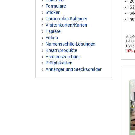
20
Formulare
63
Sticker
wi
Chronoplan Kalender
nu
Visitenkarten/Karten
Papiere
Art.-N
Folien
L477
Namensschild-Lösungen
UVP:
Kreativprodukte
10% 
Preisauszeichner
Prüfplaketten
Anhänger und Steckschilder