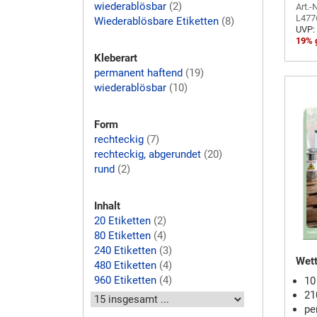
wiederablösbar
(2)
Art.-N
L477
Wiederablösbare Etiketten
(8)
UVP:
19% 
Kleberart
permanent haftend
(19)
wiederablösbar
(10)
Form
rechteckig
(7)
rechteckig, abgerundet
(20)
rund
(2)
Inhalt
20 Etiketten
(2)
80 Etiketten
(4)
240 Etiketten
(3)
Wett
480 Etiketten
(4)
960 Etiketten
(4)
10
21
pe