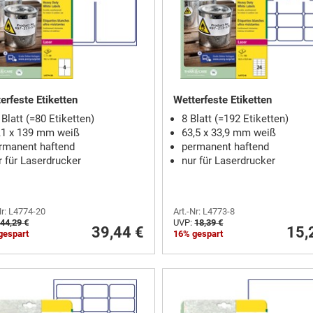
erfeste Etiketten
Wetterfeste Etiketten
 Blatt (=80 Etiketten)
8 Blatt (=192 Etiketten)
,1 x 139 mm weiß
63,5 x 33,9 mm weiß
rmanent haftend
permanent haftend
r für Laserdrucker
nur für Laserdrucker
Nr: L4774-20
Art.-Nr: L4773-8
44,29 €
UVP:
18,39 €
39,44 €
15,
gespart
16% gespart