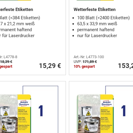
erfeste Etiketten
Wetterfeste Etiketten
Blatt (=384 Etiketten)
100 Blatt (=2400 Etiketten)
,7 x 21,2 mm weiß
63,5 x 33,9 mm weiß
rmanent haftend
permanent haftend
r für Laserdrucker
nur für Laserdrucker
Nr: L4778-8
Art.-Nr: L4773-100
18,39 €
UVP:
171,89 €
15,29 €
153,
gespart
10% gespart