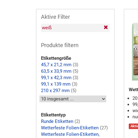
Aktive Filter
weiß
Produkte filtern
Etikettengröße
45,7 x 21,2 mm
(3)
63,5 x 33,9 mm
(5)
99,1 x 42,3 mm
(3)
99,1 x 139 mm
(3)
Wett
210 x 297 mm
(5)
20
99
wi
Etikettentyp
nu
Runde Etiketten
(2)
Akti
Wetterfeste Folien-Etiketten
(27)
Wetterfeste Folien-Etiketten,