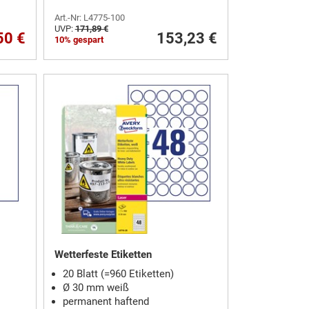
Art.-Nr: L4775-100
UVP:
171,89 €
50 €
153,23 €
10% gespart
Wetterfeste Etiketten
20 Blatt (=960 Etiketten)
Ø 30 mm weiß
permanent haftend