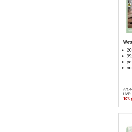
Wett
20
99
pe
nu
Art.-
UVP:
10% 