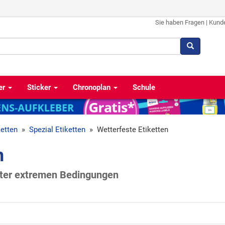
Sie haben Fragen
|
Kund
er
Sticker
Chronoplan
Schule
ketten
»
Spezial Etiketten
»
Wetterfeste Etiketten
n
nter extremen Bedingungen