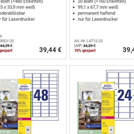
 Blatt (=480 Etiketten)
20 Blatt (=160 Etiketten)
,5 x 33,9 mm weiß
99,1 x 67,7 mm weiß
ederablösbar
permanent haftend
r für Laserdrucker
nur für Laserdrucker
r:
3REV-20
Art.-Nr: L4715-20
44,29 €
UVP:
44,29 €
39,44 €
39,
gespart
10% gespart