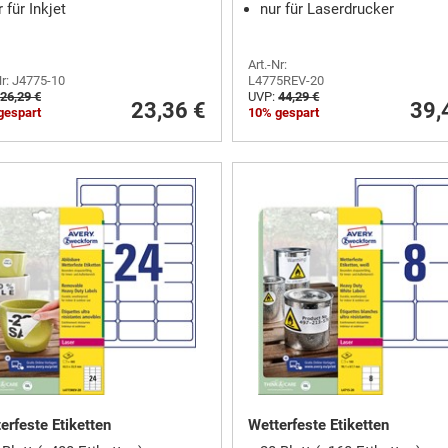
 für Inkjet
nur für Laserdrucker
Art.-Nr:
Nr: J4775-10
L4775REV-20
26,29 €
UVP:
44,29 €
23,36 €
39,
gespart
10% gespart
erfeste Etiketten
Wetterfeste Etiketten