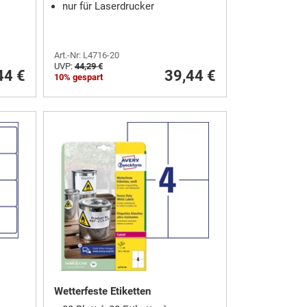
nur für Laserdrucker
Art.-Nr: L4716-20
UVP:
44,29 €
44 €
39,44 €
10% gespart
Wetterfeste Etiketten