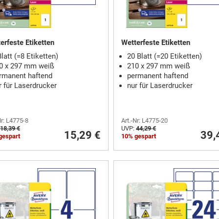
erfeste Etiketten
Wetterfeste Etiketten
Blatt (=8 Etiketten)
20 Blatt (=20 Etiketten)
0 x 297 mm weiß
210 x 297 mm weiß
rmanent haftend
permanent haftend
r für Laserdrucker
nur für Laserdrucker
Nr: L4775-8
Art.-Nr: L4775-20
18,39 €
UVP:
44,29 €
15,29 €
39,
gespart
10% gespart