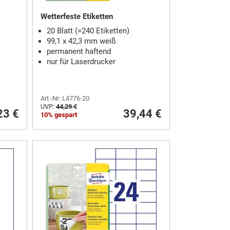
Wetterfeste Etiketten
20 Blatt (=240 Etiketten)
99,1 x 42,3 mm weiß
permanent haftend
nur für Laserdrucker
Art.-Nr: L4776-20
UVP:
44,29 €
23 €
39,44 €
10% gespart