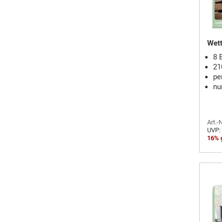
Wett
8 
21
pe
nu
Art.-
UVP:
16% 