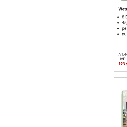
Wett
8 
45
pe
nu
Art.-
UVP:
16% 