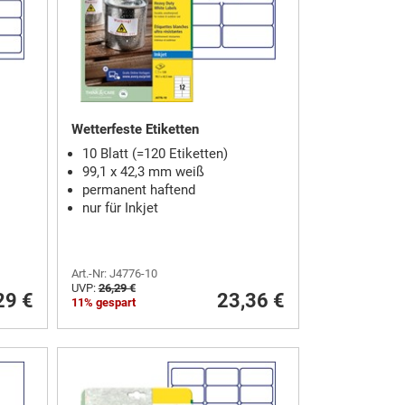
Wetterfeste Etiketten
10 Blatt (=120 Etiketten)
99,1 x 42,3 mm weiß
permanent haftend
nur für Inkjet
Art.-Nr: J4776-10
UVP:
26,29 €
29 €
23,36 €
11% gespart