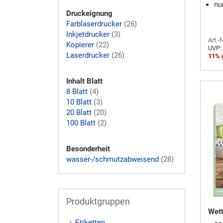
nur
Druckeignung
Farblaserdrucker
(26)
Inkjetdrucker
(3)
Art.-
Kopierer
(22)
UVP:
Laserdrucker
(26)
11% 
Inhalt Blatt
8 Blatt
(4)
10 Blatt
(3)
20 Blatt
(20)
100 Blatt
(2)
Besonderheit
wasser-/schmutzabweisend
(28)
Produktgruppen
Wett
Etiketten