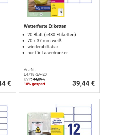
Wetterfeste Etiketten
20 Blatt (=480 Etiketten)
70 x 37 mm weiß
wiederablösbar
nur für Laserdrucker
Art.-Nr:
L4718REV-20
UVP:
44,29 €
44 €
39,44 €
10% gespart