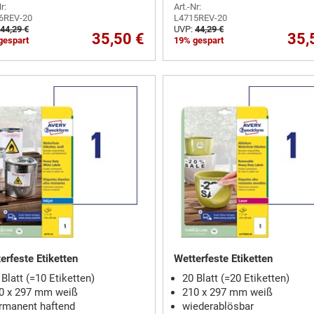
r:
Art.-Nr:
6REV-20
L4715REV-20
44,29 €
UVP:
44,29 €
35,50 €
35,
gespart
19% gespart
erfeste Etiketten
Wetterfeste Etiketten
 Blatt (=10 Etiketten)
20 Blatt (=20 Etiketten)
0 x 297 mm weiß
210 x 297 mm weiß
rmanent haftend
wiederablösbar