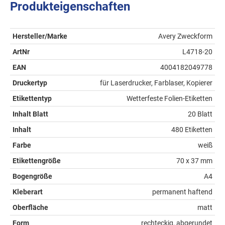
Produkteigenschaften
Hersteller/Marke
Avery Zweckform
ArtNr
L4718-20
EAN
4004182049778
Druckertyp
für Laserdrucker, Farblaser, Kopierer
Etikettentyp
Wetterfeste Folien-Etiketten
Inhalt Blatt
20 Blatt
Inhalt
480 Etiketten
Farbe
weiß
Etikettengröße
70 x 37 mm
Bogengröße
A4
Kleberart
permanent haftend
Oberfläche
matt
Form
rechteckig, abgerundet