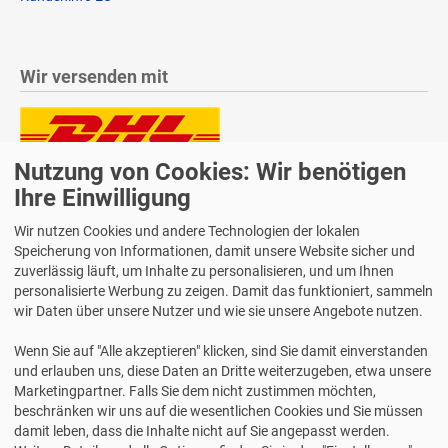
Wir versenden mit
Nutzung von Cookies: Wir benötigen
Lieferung auch an Packstationen und Postfilialen
Samstagszustellung
Ihre Einwilligung
Wir nutzen Cookies und andere Technologien der lokalen
Speicherung von Informationen, damit unsere Website sicher und
zuverlässig läuft, um Inhalte zu personalisieren, und um Ihnen
personalisierte Werbung zu zeigen. Damit das funktioniert, sammeln
Bequeme Zahlung über Paypal
wir Daten über unsere Nutzer und wie sie unsere Angebote nutzen.
14 Tage Widerrufsrecht
Wenn Sie auf "Alle akzeptieren" klicken, sind Sie damit einverstanden
2 Jahre Gewährleistung
und erlauben uns, diese Daten an Dritte weiterzugeben, etwa unsere
Marketingpartner. Falls Sie dem nicht zustimmen möchten,
beschränken wir uns auf die wesentlichen Cookies und Sie müssen
Alle Texte, Grafiken, Bilder und das Layout sind urheberrechtlich
damit leben, dass die Inhalte nicht auf Sie angepasst werden.
geschützt und dürfen nicht ohne ausdrückliche, schriftliche