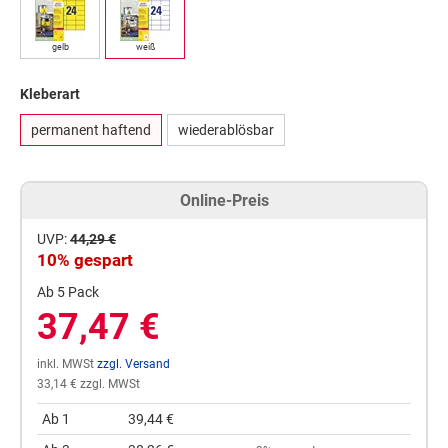
gelb
weiß
Kleberart
permanent haftend
wiederablösbar
Online-Preis
UVP:
44,29 €
10% gespart
Ab 5 Pack
37,47 €
inkl. MWSt
zzgl. Versand
33,14 € zzgl. MWSt
Ab 1
39,44 €