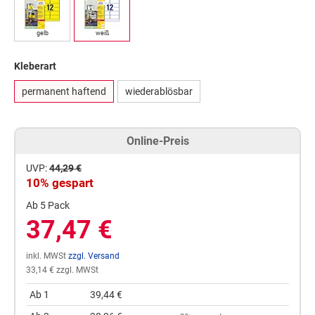
gelb
weiß
Kleberart
permanent haftend
wiederablösbar
Online-Preis
UVP:
44,29 €
10% gespart
Ab 5 Pack
37,47 €
inkl. MWSt
zzgl. Versand
33,14 € zzgl. MWSt
Ab 1
39,44 €