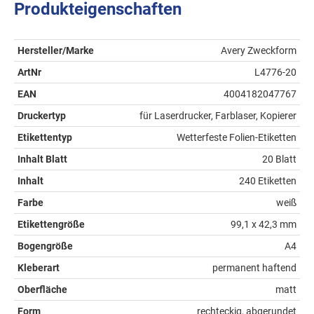
Produkteigenschaften
Hersteller/Marke
Avery Zweckform
ArtNr
L4776-20
EAN
4004182047767
Druckertyp
für Laserdrucker, Farblaser, Kopierer
Etikettentyp
Wetterfeste Folien-Etiketten
Inhalt Blatt
20 Blatt
Inhalt
240 Etiketten
Farbe
weiß
Etikettengröße
99,1 x 42,3 mm
Bogengröße
A4
Kleberart
permanent haftend
Oberfläche
matt
Form
rechteckig, abgerundet