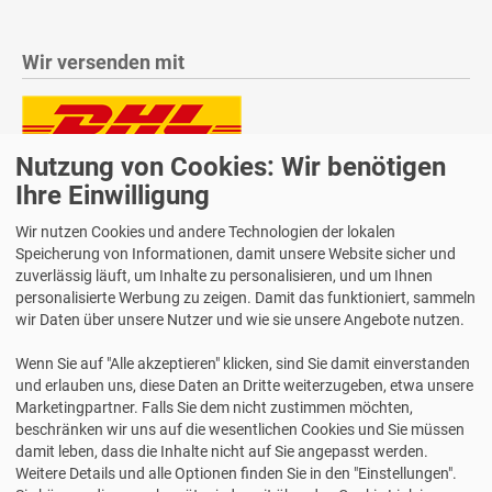
Wir versenden mit
Nutzung von Cookies: Wir benötigen
Lieferung auch an Packstationen und Postfilialen
Samstagszustellung
Ihre Einwilligung
Wir nutzen Cookies und andere Technologien der lokalen
Speicherung von Informationen, damit unsere Website sicher und
zuverlässig läuft, um Inhalte zu personalisieren, und um Ihnen
personalisierte Werbung zu zeigen. Damit das funktioniert, sammeln
Bequeme Zahlung über Paypal
wir Daten über unsere Nutzer und wie sie unsere Angebote nutzen.
14 Tage Widerrufsrecht
Wenn Sie auf "Alle akzeptieren" klicken, sind Sie damit einverstanden
2 Jahre Gewährleistung
und erlauben uns, diese Daten an Dritte weiterzugeben, etwa unsere
Marketingpartner. Falls Sie dem nicht zustimmen möchten,
beschränken wir uns auf die wesentlichen Cookies und Sie müssen
Alle Texte, Grafiken, Bilder und das Layout sind urheberrechtlich
damit leben, dass die Inhalte nicht auf Sie angepasst werden.
geschützt und dürfen nicht ohne ausdrückliche, schriftliche
Weitere Details und alle Optionen finden Sie in den "Einstellungen".
Erlaubnis weiterverwendet werden.