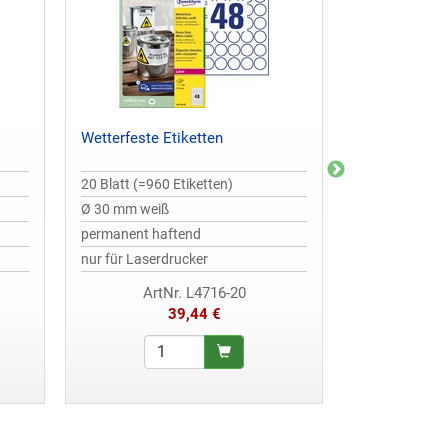
Wetterfeste Etiketten
Wetterfeste E
20 Blatt (=960 Etiketten)
20 Blatt (=480
Ø 30 mm weiß
63,5 x 33,9 m
permanent haftend
wiederablösb
nur für Laserdrucker
nur für Laserd
ArtNr. L4716-20
ArtNr
39,44 €