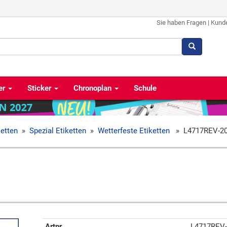
Sie haben Fragen
|
Kund
er
Sticker
Chronoplan
Schule
ketten
»
Spezial Etiketten
»
Wetterfeste Etiketten
»
L4717REV-2
Artnr
L4717REV-