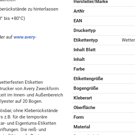
Hersteller/Marke
berückstände zu hinterlassen
ArtNr
0° bis +80°C)
EAN
Druckertyp
der auf
www.avery-
Etikettentyp
Wetter
Inhalt Blatt
Inhalt
Farbe
Etikettengröße
etterfesten Etiketten
Bogengröße
Drucker von Avery Zweckform
keit im Innen- und Außenbereich
Kleberart
lyester auf 20 Bogen.
Oberfläche
blösbar, ohne Kleberückstände
s z.B. für die temporäre
Form
tar- und Eigentums-Etiketten
Material
iftungen. Die reiß- und