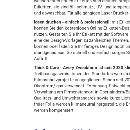
wasserfesten Folien-Etiketten sind deutlich strapa
Etiketten, sie sind öl-, schmutz-, UV- und tempera
und abwaschbar. Für alle gängigen Laser-Drucker 
Ideen drucken - einfach & professionell:
mit Etike
können Sie den kostenlosen Online Etiketten-Des
nutzen. Gestalten Sie Ihr Etikett mit der Softwar
eine der Design-Vorlagen zu zahlreichen Themen, 
können oder laden Sie Ihr fertiges Design hoch u
standgenau aus. So schnell und einfach sorgen Si
Auftritt.
Think & Care - Avery Zweckform ist seit 2020 kli
Treibhausgasemissionen des Standortes werden du
Klimaschutzprojekte ausgeglichen. Schon seit 20
Ökostrom/-gas verwendet. Forschung, Entwicklung
Verwaltung am Firmenstandort in Oberlaindern/Ba
Qualitäts- und Umweltstandards sowie kurze Lief
freier Folie werden klimaneutral hergestellt, die
werden kompensiert.