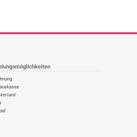
hlungsmöglichkeiten
hnung
auskasse
tercard
a
pal