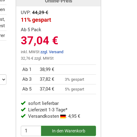
Online-Preis
ten
UVP:
44,29 €
st,
11% gespart
est
Ab 5 Pack
rer
37,04 €
inkl. MWSt
zzgl. Versand
32,76 € zzgl. MWSt
Ab 1
38,99 €
Ab 3
37,82 €
3% gespart
Ab 5
37,04 €
5% gespart
sofort lieferbar
Lieferzeit 1-3 Tage*
Versandkosten
: 4,95 €