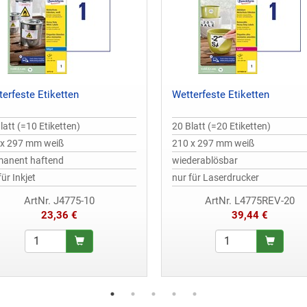
terfeste Etiketten
Wetterfeste Etiketten
latt (=10 Etiketten)
20 Blatt (=20 Etiketten)
 x 297 mm weiß
210 x 297 mm weiß
manent haftend
wiederablösbar
für Inkjet
nur für Laserdrucker
ArtNr. J4775-10
ArtNr. L4775REV-20
23,36 €
39,44 €