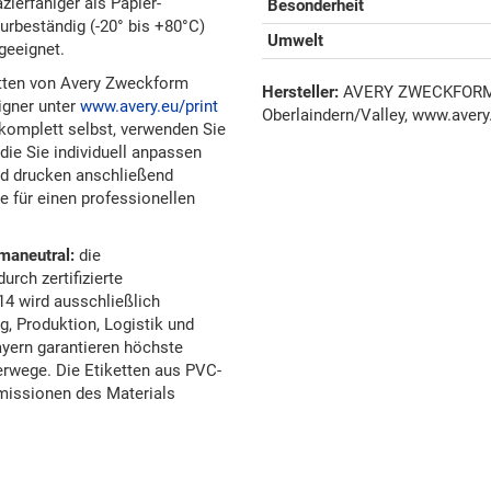
zierfähiger als Papier-
Besonderheit
turbeständig (-20° bis +80°C)
Umwelt
geeignet.
tten von Avery Zweckform
Hersteller:
AVERY ZWECKFORM G
igner unter
www.avery.eu/print
Oberlaindern/Valley, www.avery
e komplett selbst, verwenden Sie
die Sie individuell anpassen
nd drucken anschließend
e für einen professionellen
maneutral:
die
rch zertifizierte
14 wird ausschließlich
, Produktion, Logistik und
yern garantieren höchste
erwege. Die Etiketten aus PVC-
 Emissionen des Materials