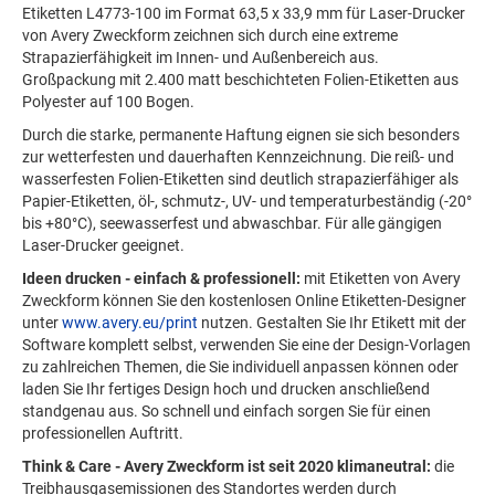
Etiketten L4773-100 im Format 63,5 x 33,9 mm für Laser-Drucker
von Avery Zweckform zeichnen sich durch eine extreme
Strapazierfähigkeit im Innen- und Außenbereich aus.
Großpackung mit 2.400 matt beschichteten Folien-Etiketten aus
Polyester auf 100 Bogen.
Durch die starke, permanente Haftung eignen sie sich besonders
zur wetterfesten und dauerhaften Kennzeichnung. Die reiß- und
wasserfesten Folien-Etiketten sind deutlich strapazierfähiger als
Papier-Etiketten, öl-, schmutz-, UV- und temperaturbeständig (-20°
bis +80°C), seewasserfest und abwaschbar. Für alle gängigen
Laser-Drucker geeignet.
Ideen drucken - einfach & professionell:
mit Etiketten von Avery
Zweckform können Sie den kostenlosen Online Etiketten-Designer
unter
www.avery.eu/print
nutzen. Gestalten Sie Ihr Etikett mit der
Software komplett selbst, verwenden Sie eine der Design-Vorlagen
zu zahlreichen Themen, die Sie individuell anpassen können oder
laden Sie Ihr fertiges Design hoch und drucken anschließend
standgenau aus. So schnell und einfach sorgen Sie für einen
professionellen Auftritt.
Think & Care - Avery Zweckform ist seit 2020 klimaneutral:
die
Treibhausgasemissionen des Standortes werden durch