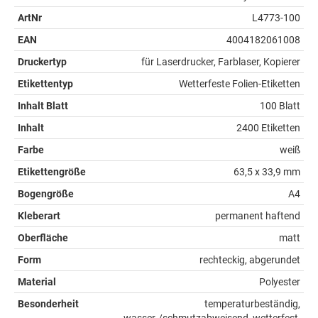
ArtNr
L4773-100
EAN
4004182061008
Druckertyp
für Laserdrucker, Farblaser, Kopierer
Etikettentyp
Wetterfeste Folien-Etiketten
Inhalt Blatt
100 Blatt
Inhalt
2400 Etiketten
Farbe
weiß
Etikettengröße
63,5 x 33,9 mm
Bogengröße
A4
Kleberart
permanent haftend
Oberfläche
matt
Form
rechteckig, abgerundet
Material
Polyester
Besonderheit
temperaturbeständig,
wasser-/schmutzabweisend, wetterfest,