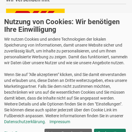
Nutzung von Cookies: Wir benötigen
Lieferung auch an Packstationen und Postfilialen
Ihre Einwilligung
Samstagszustellung
Wir nutzen Cookies und andere Technologien der lokalen
Speicherung von Informationen, damit unsere Website sicher und
zuverlässig läuft, um Inhalte zu personalisieren, und um Ihnen
personalisierte Werbung zu zeigen. Damit das funktioniert, sammeln
wir Daten über unsere Nutzer und wie sie unsere Angebote nutzen.
Bequeme Zahlung über Paypal
Wenn Sie auf "Alle akzeptieren" klicken, sind Sie damit einverstanden
14 Tage Widerrufsrecht
und erlauben uns, diese Daten an Dritte weiterzugeben, etwa unsere
2 Jahre Gewährleistung
Marketingpartner. Falls Sie dem nicht zustimmen möchten,
beschränken wir uns auf die wesentlichen Cookies und Sie müssen
damit leben, dass die Inhalte nicht auf Sie angepasst werden.
Alle Texte, Grafiken, Bilder und das Layout sind urheberrechtlich
Weitere Details und alle Optionen finden Sie in den "Einstellungen".
geschützt und dürfen nicht ohne ausdrückliche, schriftliche
Sie können diese auch später jederzeit über den Cookie Link im
Erlaubnis weiterverwendet werden.
Fußbereich anpassen. Weitere Informationen finden Sie in unserer
© 2026 bits&paper GmbH - Avery Zweckform Fachshop - Avery
Datenschutzerklärung
.
Impressum
Zweckform L4773-100 Wetterfeste Etiketten, 63,5 x 33,9 mm