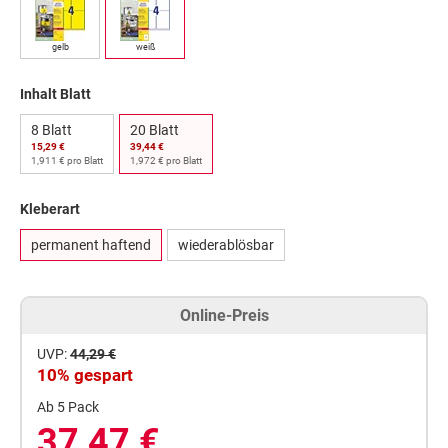
gelb
weiß
Inhalt Blatt
8 Blatt
20 Blatt
15,29 €
39,44 €
1,911 € pro Blatt
1,972 € pro Blatt
Kleberart
permanent haftend
wiederablösbar
Online-Preis
UVP:
44,29 €
10% gespart
Ab 5 Pack
37,47 €