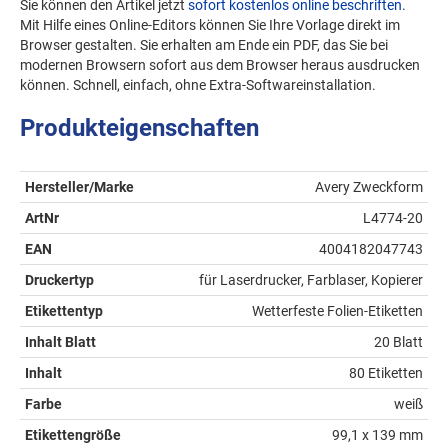
Sie können den Artikel jetzt
sofort kostenlos online beschriften
.
Mit Hilfe eines Online-Editors können Sie Ihre Vorlage direkt im
Browser gestalten. Sie erhalten am Ende ein PDF, das Sie bei
modernen Browsern sofort aus dem Browser heraus ausdrucken
können. Schnell, einfach, ohne Extra-Softwareinstallation.
Produkteigenschaften
Hersteller/Marke
Avery Zweckform
ArtNr
L4774-20
EAN
4004182047743
Druckertyp
für Laserdrucker, Farblaser, Kopierer
Etikettentyp
Wetterfeste Folien-Etiketten
Inhalt Blatt
20 Blatt
Inhalt
80 Etiketten
Farbe
weiß
Etikettengröße
99,1 x 139 mm