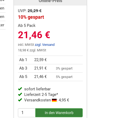
Online-Preis
ien
UVP:
25,29 €
ien
10% gespart
ker
Ab 5 Pack
21,46 €
inkl. MWSt
zzgl. Versand
18,98 € zzgl. MWSt
Ab 1
22,59 €
Ab 3
21,91 €
3% gespart
Ab 5
21,46 €
5% gespart
sofort lieferbar
Lieferzeit 2-5 Tage*
Versandkosten
: 4,95 €