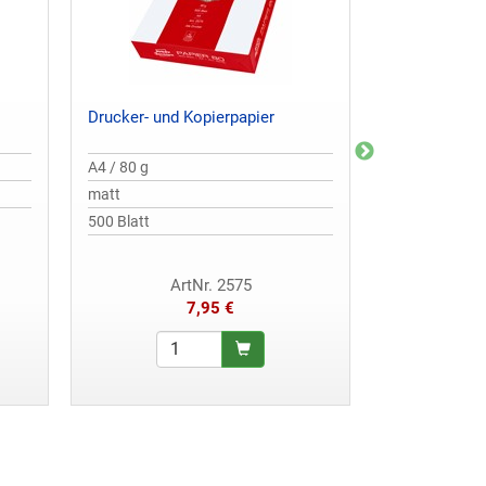
Drucker- und Kopierpapier
T-Shirt Folie 
A4 / 80 g
A4 matt
matt
4 Folien
500 Blatt
ArtNr. 2575
Art
7,95 €