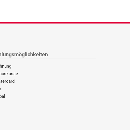
hlungsmöglichkeiten
hnung
auskasse
tercard
a
pal