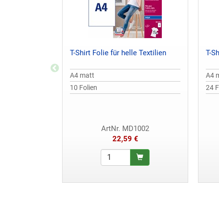
T-Shirt Folie für helle Textilien
T-Sh
A4 matt
A4 
10 Folien
24 F
ArtNr. MD1002
22,59 €