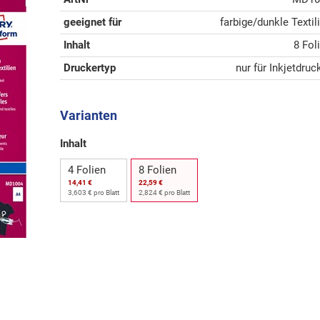
geeignet für
farbige/dunkle Textil
Inhalt
8 Fol
Druckertyp
nur für Inkjetdruc
Varianten
Inhalt
4 Folien
8 Folien
14,41 €
22,59 €
3,603 € pro Blatt
2,824 € pro Blatt