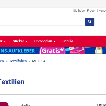
Sie haben Fragen
|
Kund
er
Sticker
Chronoplan
Schule
ien
»
Textilfolien
»
MD1004
Textilien
ArtNr
MD10