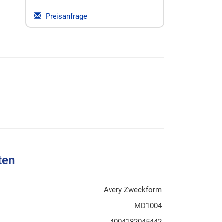
Preisanfrage
ten
Avery Zweckform
MD1004
4004182045442