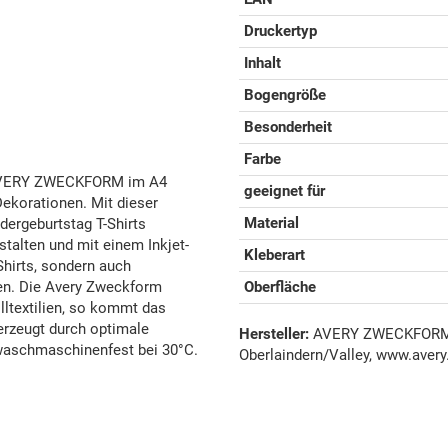
Druckertyp
Inhalt
Bogengröße
Besonderheit
Farbe
on AVERY ZWECKFORM im A4
geeignet für
Dekorationen. Mit dieser
Material
ndergeburtstag T-Shirts
alten und mit einem Inkjet-
Kleberart
Shirts, sondern auch
en. Die Avery Zweckform
Oberfläche
olltextilien, so kommt das
erzeugt durch optimale
Hersteller:
AVERY ZWECKFORM G
 waschmaschinenfest bei 30°C.
Oberlaindern/Valley, www.avery