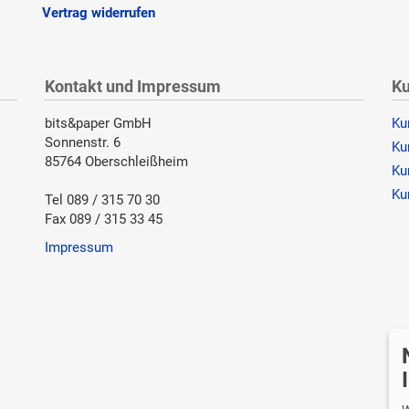
Vertrag widerrufen
Kontakt und Impressum
Ku
bits&paper GmbH
Ku
Sonnenstr. 6
Ku
85764 Oberschleißheim
Ku
Ku
Tel 089 / 315 70 30
Fax 089 / 315 33 45
Impressum
Wi