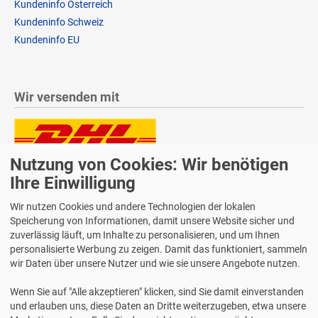
Kundeninfo Österreich
Kundeninfo Schweiz
Kundeninfo EU
Wir versenden mit
Nutzung von Cookies: Wir benötigen
Lieferung auch an Packstationen und Postfilialen
Samstagszustellung
Ihre Einwilligung
Wir nutzen Cookies und andere Technologien der lokalen
Speicherung von Informationen, damit unsere Website sicher und
zuverlässig läuft, um Inhalte zu personalisieren, und um Ihnen
personalisierte Werbung zu zeigen. Damit das funktioniert, sammeln
Bequeme Zahlung über Paypal
wir Daten über unsere Nutzer und wie sie unsere Angebote nutzen.
14 Tage Widerrufsrecht
Wenn Sie auf "Alle akzeptieren" klicken, sind Sie damit einverstanden
2 Jahre Gewährleistung
und erlauben uns, diese Daten an Dritte weiterzugeben, etwa unsere