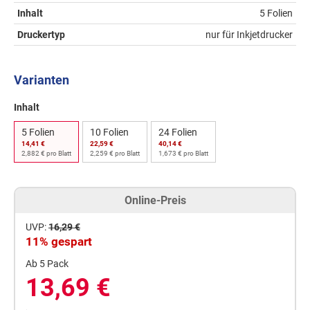
Inhalt
5 Folien
Druckertyp
nur für Inkjetdrucker
Varianten
Inhalt
5 Folien
10 Folien
24 Folien
14,41 €
22,59 €
40,14 €
2,882 € pro Blatt
2,259 € pro Blatt
1,673 € pro Blatt
Online-Preis
UVP:
16,29 €
11% gespart
Ab 5 Pack
13,69 €