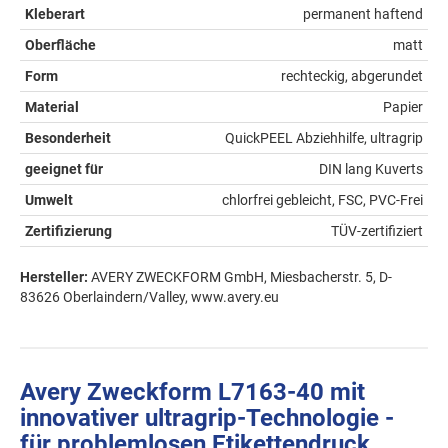
Kleberart
permanent haftend
Oberfläche
matt
Form
rechteckig, abgerundet
Material
Papier
Besonderheit
QuickPEEL Abziehhilfe, ultragrip
geeignet für
DIN lang Kuverts
Umwelt
chlorfrei gebleicht, FSC, PVC-Frei
Zertifizierung
TÜV-zertifiziert
Hersteller:
AVERY ZWECKFORM GmbH, Miesbacherstr. 5, D-
83626 Oberlaindern/Valley, www.avery.eu
Avery Zweckform L7163-40 mit
innovativer ultragrip-Technologie -
für problemlosen Etikettendruck