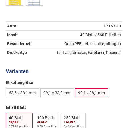
Artnr
L7163-40
Inhalt
40 Blatt / 560 Etiketten
Besonderheit
QuickPEEL Abziehhilfe, ultragrip
Druckertyp
für Laserdrucker, Farblaser, Kopierer
Varianten
Etikettengröße
63,5 x 38,1 mm
99,1 x 33,9 mm
99,1 x 38,1 mm
Inhalt Blatt
40 Blatt
100 Blatt
250 Blatt
29,29 €
49,99 €
114,95 €
0,732 € pro Blatt
0,50 € pro Blatt
0,46 € pro Blatt