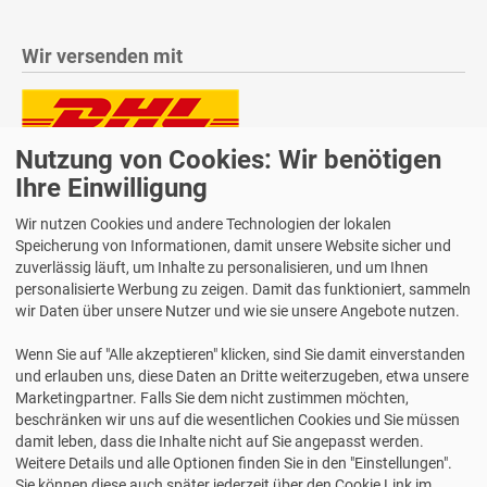
Wir versenden mit
Nutzung von Cookies: Wir benötigen
Lieferung auch an Packstationen und Postfilialen
Samstagszustellung
Ihre Einwilligung
Wir nutzen Cookies und andere Technologien der lokalen
Speicherung von Informationen, damit unsere Website sicher und
zuverlässig läuft, um Inhalte zu personalisieren, und um Ihnen
personalisierte Werbung zu zeigen. Damit das funktioniert, sammeln
Bequeme Zahlung über Paypal
wir Daten über unsere Nutzer und wie sie unsere Angebote nutzen.
14 Tage Widerrufsrecht
Wenn Sie auf "Alle akzeptieren" klicken, sind Sie damit einverstanden
2 Jahre Gewährleistung
und erlauben uns, diese Daten an Dritte weiterzugeben, etwa unsere
Marketingpartner. Falls Sie dem nicht zustimmen möchten,
beschränken wir uns auf die wesentlichen Cookies und Sie müssen
Alle Texte, Grafiken, Bilder und das Layout sind urheberrechtlich
damit leben, dass die Inhalte nicht auf Sie angepasst werden.
geschützt und dürfen nicht ohne ausdrückliche, schriftliche
Weitere Details und alle Optionen finden Sie in den "Einstellungen".
Erlaubnis weiterverwendet werden.
Sie können diese auch später jederzeit über den Cookie Link im