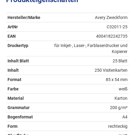
Hersteller/Marke
Avery Zweckform
ArtNr
C32011-25
EAN
4004182242735
Druckertyp
für Inkjet-, Laser-, Farblaserdrucker und
Kopierer
Inhalt Blatt
25 Blatt
Inhalt
250 Visitenkarten
Format
85 x 54 mm
Farbe
weiß
Material
Karton
Grammatur
200 g/m²
Bogenformat
A4
Form
rechteckig