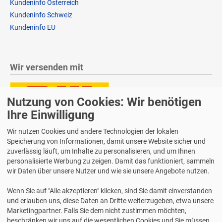
Kundeninfo Österreich
Kundeninfo Schweiz
Kundeninfo EU
Wir versenden mit
Nutzung von Cookies: Wir benötigen
Ihre Einwilligung
Lieferung auch an Packstationen und Postfilialen
Samstagszustellung
Wir nutzen Cookies und andere Technologien der lokalen
Speicherung von Informationen, damit unsere Website sicher und
zuverlässig läuft, um Inhalte zu personalisieren, und um Ihnen
personalisierte Werbung zu zeigen. Damit das funktioniert, sammeln
wir Daten über unsere Nutzer und wie sie unsere Angebote nutzen.
Bequeme Zahlung über Paypal
Wenn Sie auf "Alle akzeptieren" klicken, sind Sie damit einverstanden
14 Tage Widerrufsrecht
und erlauben uns, diese Daten an Dritte weiterzugeben, etwa unsere
2 Jahre Gewährleistung
Marketingpartner. Falls Sie dem nicht zustimmen möchten,
beschränken wir uns auf die wesentlichen Cookies und Sie müssen