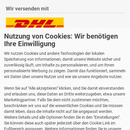
Wir versenden mit
Nutzung von Cookies: Wir benötigen
Lieferung auch an Packstationen und Postfilialen
Samstagszustellung
Ihre Einwilligung
Wir nutzen Cookies und andere Technologien der lokalen
Speicherung von Informationen, damit unsere Website sicher und
zuverlässig läuft, um Inhalte zu personalisieren, und um Ihnen
personalisierte Werbung zu zeigen. Damit das funktioniert, sammeln
Bequeme Zahlung über Paypal
wir Daten über unsere Nutzer und wie sie unsere Angebote nutzen.
14 Tage Widerrufsrecht
Wenn Sie auf "Alle akzeptieren" klicken, sind Sie damit einverstanden
2 Jahre Gewährleistung
und erlauben uns, diese Daten an Dritte weiterzugeben, etwa unsere
Marketingpartner. Falls Sie dem nicht zustimmen möchten,
beschränken wir uns auf die wesentlichen Cookies und Sie müssen
Alle Texte, Grafiken, Bilder und das Layout sind urheberrechtlich
damit leben, dass die Inhalte nicht auf Sie angepasst werden.
geschützt und dürfen nicht ohne ausdrückliche, schriftliche
Weitere Details und alle Optionen finden Sie in den "Einstellungen".
Erlaubnis weiterverwendet werden.
Sie können diese auch später jederzeit über den Cookie Link im
© 2026 bits&paper GmbH - Avery Zweckform Fachshop - Avery
Fußbereich anpassen. Weitere Informationen finden Sie in unserer