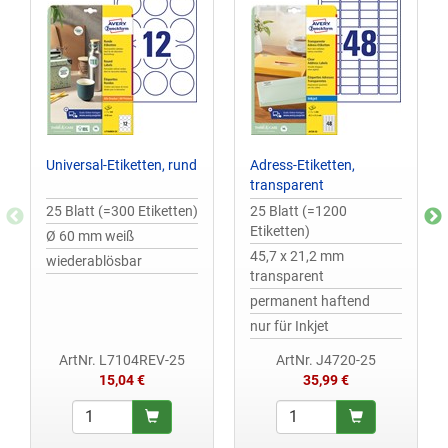
Universal-Etiketten, rund
Adress-Etiketten,
transparent
25 Blatt (=300 Etiketten)
25 Blatt (=1200
Etiketten)
Ø 60 mm weiß
45,7 x 21,2 mm
wiederablösbar
transparent
permanent haftend
nur für Inkjet
ArtNr. L7104REV-25
ArtNr. J4720-25
15,04 €
35,99 €