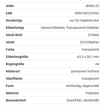
ArtNr
J8560-25
EAN
4004182235362
Druckertyp
nur für Inkjetdrucker
Etikettentyp
Adress-Etiketten, Transparente Etiketten
Inhalt Blatt
25 Blatt
Inhalt
525 Etiketten
Farbe
transparent
Etikettengröße
63,5 x 38,1 mm
Bogengröße
A4
Kleberart
permanent haftend
Oberfläche
transparent
Form
rechteckig, abgerundet
Material
Polyester
Besonderheit
QuickPEEL Abziehhilfe