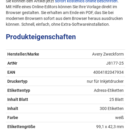
Sie können den Artikel jetzt
sofort kostenlos online beschriften
.
Mit Hilfe eines Online-Editors können Sie Ihre Vorlage direkt im
Browser gestalten. Sie erhalten am Ende ein PDF, das Sie bei
modernen Browsern sofort aus dem Browser heraus ausdrucken
können. Schnell, einfach, ohne Extra-Softwareinstallation.
Produkteigenschaften
Hersteller/Marke
Avery Zweckform
ArtNr
J8177-25
EAN
4004182047934
Druckertyp
nur für Inkjetdrucker
Etikettentyp
Adress-Etiketten
Inhalt Blatt
25 Blatt
Inhalt
300 Etiketten
Farbe
weiß
Etikettengröße
99,1 x 42,3 mm