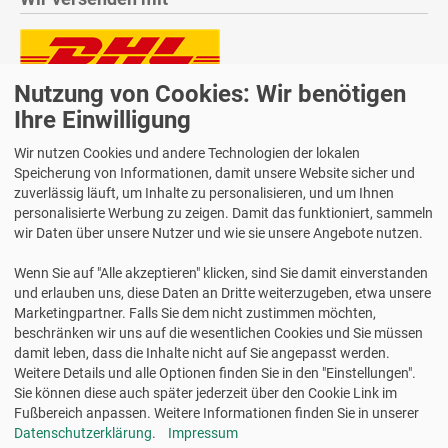
Nutzung von Cookies: Wir benötigen
Lieferung auch an Packstationen und Postfilialen
Samstagszustellung
Ihre Einwilligung
Wir nutzen Cookies und andere Technologien der lokalen
Speicherung von Informationen, damit unsere Website sicher und
zuverlässig läuft, um Inhalte zu personalisieren, und um Ihnen
personalisierte Werbung zu zeigen. Damit das funktioniert, sammeln
Bequeme Zahlung über Paypal
wir Daten über unsere Nutzer und wie sie unsere Angebote nutzen.
14 Tage Widerrufsrecht
Wenn Sie auf "Alle akzeptieren" klicken, sind Sie damit einverstanden
2 Jahre Gewährleistung
und erlauben uns, diese Daten an Dritte weiterzugeben, etwa unsere
Marketingpartner. Falls Sie dem nicht zustimmen möchten,
beschränken wir uns auf die wesentlichen Cookies und Sie müssen
Alle Texte, Grafiken, Bilder und das Layout sind urheberrechtlich
damit leben, dass die Inhalte nicht auf Sie angepasst werden.
geschützt und dürfen nicht ohne ausdrückliche, schriftliche
Weitere Details und alle Optionen finden Sie in den "Einstellungen".
Erlaubnis weiterverwendet werden.
Sie können diese auch später jederzeit über den Cookie Link im
© 2026 bits&paper GmbH - Avery Zweckform Fachshop - Avery
Fußbereich anpassen. Weitere Informationen finden Sie in unserer
Zweckform L4770-25 Adress-Etiketten, transparent
Datenschutzerklärung
.
Impressum