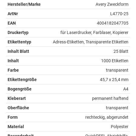
Hersteller/Marke
Avery Zweckform
ArtNr
L4770-25
EAN
4004182047705
Druckertyp
für Laserdrucker, Farblaser, Kopierer
Etikettentyp
Adress-Etiketten, Transparente Etiketten
Inhalt Blatt
25 Blatt
Inhalt
1000 Etiketten
Farbe
transparent
Etikettengröße
45,7 x 25,4 mm
Bogengröße
A4
Kleberart
permanent haftend
Oberfläche
transparent
Form
rechteckig, abgerundet
Material
Polyester
Besonderheit
QuickPEEL Abziehhilfe,