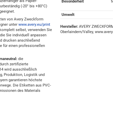
zierfähiger als Papier-
Besonderheit
t
turbeständig (-20° bis +80°C)
geeignet.
Umwelt
tten von Avery Zweckform
igner unter
www.avery.eu/print
Hersteller:
AVERY ZWECKFORM G
e komplett selbst, verwenden Sie
Oberlaindern/Valley, www.avery
die Sie individuell anpassen
nd drucken anschließend
e für einen professionellen
maneutral:
die
rch zertifizierte
14 wird ausschließlich
, Produktion, Logistik und
yern garantieren höchste
erwege. Die Etiketten aus PVC-
 Emissionen des Materials