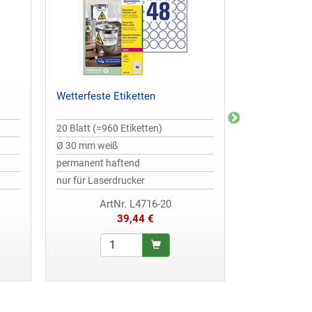
Wetterfeste Etiketten
Wetterfeste E
20 Blatt (=960 Etiketten)
20 Blatt (=480
Ø 30 mm weiß
63,5 x 33,9 m
permanent haftend
wiederablösb
nur für Laserdrucker
nur für Laserd
ArtNr. L4716-20
ArtNr
39,44 €