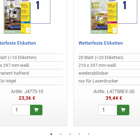
terfeste Etiketten
Wetterfeste Etiketten
latt (=10 Etiketten)
20 Blatt (=20 Etiketten)
 x 297 mm weiß
210 x 297 mm weiß
manent haftend
wiederablösbar
für Inkjet
nur für Laserdrucker
ArtNr. J4775-10
ArtNr. L4775REV-20
23,36 €
39,44 €