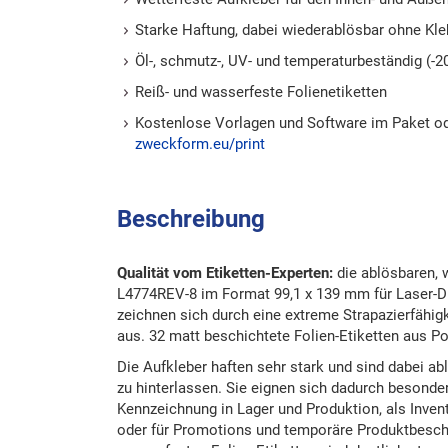
Starke Haftung, dabei wiederablösbar ohne Kle
Öl-, schmutz-, UV- und temperaturbeständig (-2
Reiß- und wasserfeste Folienetiketten
Kostenlose Vorlagen und Software im Paket o
zweckform.eu/print
Beschreibung
Qualität vom Etiketten-Experten:
die ablösbaren, w
L4774REV-8 im Format 99,1 x 139 mm für Laser-
zeichnen sich durch eine extreme Strapazierfähig
aus. 32 matt beschichtete Folien-Etiketten aus Po
Die Aufkleber haften sehr stark und sind dabei a
zu hinterlassen. Sie eignen sich dadurch besonder
Kennzeichnung in Lager und Produktion, als Inven
oder für Promotions und temporäre Produktbeschr