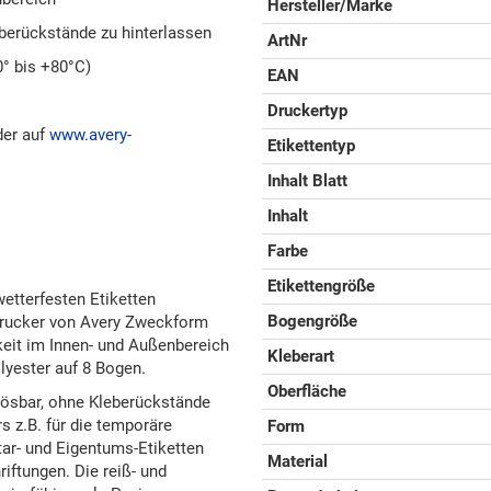
Hersteller/Marke
berückstände zu hinterlassen
ArtNr
0° bis +80°C)
EAN
Druckertyp
der auf
www.avery-
Etikettentyp
Inhalt Blatt
Inhalt
Farbe
Etikettengröße
etterfesten Etiketten
Bogengröße
Drucker von Avery Zweckform
keit im Innen- und Außenbereich
Kleberart
lyester auf 8 Bogen.
Oberfläche
blösbar, ohne Kleberückstände
s z.B. für die temporäre
Form
tar- und Eigentums-Etiketten
Material
iftungen. Die reiß- und