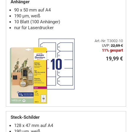
Anhänger
90 x 50 mm auf A4
190 µm, weiß
10 Blatt (100 Anhänger)
nur für Laserdrucker
Art.-Nr: T3002-10
UVP:
22,59 €
11% gespart
19,99 €
Steck-Schilder
128 x 47 mm auf A4
190 µm, weiß