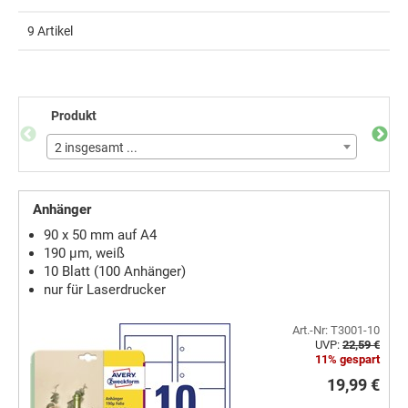
9 Artikel
Produkt
Form
2 insgesamt ...
5 ins
Anhänger
90 x 50 mm auf A4
190 µm, weiß
10 Blatt (100 Anhänger)
nur für Laserdrucker
Art.-Nr: T3001-10
UVP:
22,59 €
11% gespart
19,99 €