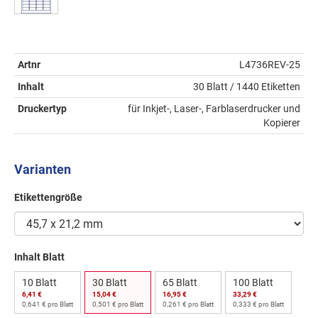
Artnr
L4736REV-25
Inhalt
30 Blatt / 1440 Etiketten
Druckertyp
für Inkjet-, Laser-, Farblaserdrucker und
Kopierer
Varianten
Etikettengröße
Inhalt Blatt
10 Blatt
30 Blatt
65 Blatt
100 Blatt
6,41 €
15,04 €
16,95 €
33,29 €
0,641 € pro Blatt
0,501 € pro Blatt
0,261 € pro Blatt
0,333 € pro Blatt