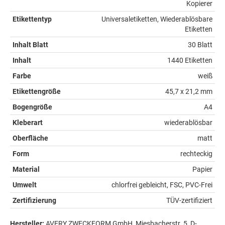
Kopierer
Etikettentyp
Universaletiketten, Wiederablösbare
Etiketten
Inhalt Blatt
30 Blatt
Inhalt
1440 Etiketten
Farbe
weiß
Etikettengröße
45,7 x 21,2 mm
Bogengröße
A4
Kleberart
wiederablösbar
Oberfläche
matt
Form
rechteckig
Material
Papier
Umwelt
chlorfrei gebleicht, FSC, PVC-Frei
Zertifizierung
TÜV-zertifiziert
Hersteller:
AVERY ZWECKFORM GmbH, Miesbacherstr. 5, D-