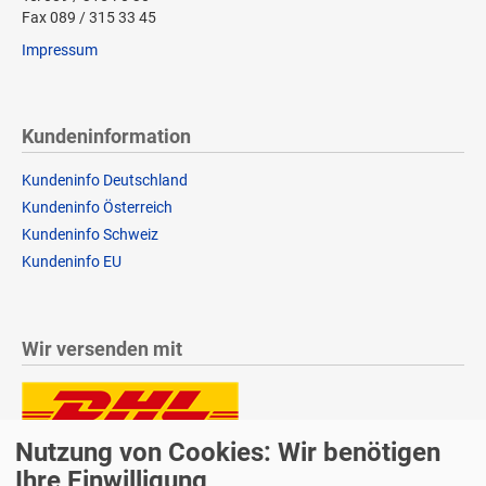
Fax 089 / 315 33 45
Impressum
Kundeninformation
Kundeninfo Deutschland
Kundeninfo Österreich
Kundeninfo Schweiz
Kundeninfo EU
Wir versenden mit
Nutzung von Cookies: Wir benötigen
Lieferung auch an Packstationen und Postfilialen
Samstagszustellung
Ihre Einwilligung