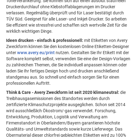
Tonerverankerung. Sie können sich auf einen absolut staufreien
Druckerdurchlauf ohne Klebstoffablagerungen im Drucker
verlassen. Regelmäßig überprüft und für Laser bestätigt durch
TÜV Süd. Geeignet für alle Laser- und Inkjet-Drucker. So arbeiten
Sie effizient wie stressfrei und schaffen sich wertvolle Zeit für die
wirklich wichtigen Dinge.
Ideen drucken - einfach & professionell:
mit Etiketten von Avery
Zweckform können Sie den kostenlosen Online Etiketten-Designer
unter
www.avery.eu/print
nutzen. Gestalten Sie Ihr Etikett mit der
Software komplett selbst, verwenden Sie eine der Design-Vorlagen
zu zahlreichen Themen, die Sie individuell anpassen können oder
laden Sie Ihr fertiges Design hoch und drucken anschließend
standgenau aus. So schnell und einfach sorgen Sie für einen
professionellen Auftritt.
Think & Care - Avery Zweckform ist seit 2020 klimaneutral:
die
Treibhausgasemissionen des Standortes werden durch
zertifizierte Klimaschutzprojekte ausgeglichen. Schon seit 2014
wird ausschließlich Ökostrom/-gas verwendet. Forschung,
Entwicklung, Produktion, Logistik und Verwaltung am
Firmenstandort in Oberlaindern/Bayern garantieren höchste
Qualitäts- und Umweltstandards sowie kurze Lieferwege. Das
Obermaterial dieser chlorfrei gebleichten Etiketten wird zu 100%