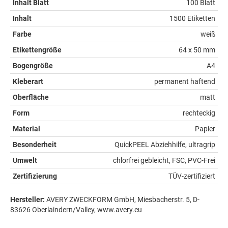
Inhalt Blatt
100 Blatt
Inhalt
1500 Etiketten
Farbe
weiß
Etikettengröße
64 x 50 mm
Bogengröße
A4
Kleberart
permanent haftend
Oberfläche
matt
Form
rechteckig
Material
Papier
Besonderheit
QuickPEEL Abziehhilfe, ultragrip
Umwelt
chlorfrei gebleicht, FSC, PVC-Frei
Zertifizierung
TÜV-zertifiziert
Hersteller:
AVERY ZWECKFORM GmbH, Miesbacherstr. 5, D-
83626 Oberlaindern/Valley, www.avery.eu