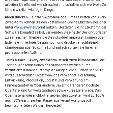
arbeiten Sie effizient wie stressfrei und schaffen sich wertvolle Zeit
für die wirklich wichtigen Dinge.
Ideen drucken – einfach & professionell:
mit Etiketten von Avery
Zweckform können Sie den kostenlosen Online Etiketten-Designer
unter
www.avery.eu/print
nutzen. Gestalten Sie Ihr Etikett mit der
Software komplett selbst, verwenden Sie eine der Design-Vorlagen
zu zahlreichen Themen, die Sie individuell anpassen können oder
laden Sie Ihr fertiges Design hoch und drucken anschließend
standgenau aus. So schnell und einfach sorgen Sie für einen
professionellen Auftritt.
Think & Care – Avery Zweckform ist seit 2020 klimaneutral:
die
Treibhausgasemissionen des Standortes werden durch
zertifizierte Klimaschutzprojekte ausgeglichen. Schon seit 2014
wird ausschließlich Ökostrom/-gas verwendet. Forschung,
Entwicklung, Produktion, Logistik und Verwaltung am
Firmenstandort in Oberlaindern/Bayern garantieren höchste
Qualitäts- und Umweltstandards sowie kurze Lieferwege. Das
Obermaterial dieser chlorfrei gebleichten Etiketten wird zu 100%
aus FSC®-zertifiziertem Papier aus verantwortungsvoll
bewirtschafteten Wäldern hergestellt.