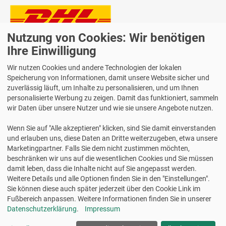
Nutzung von Cookies: Wir benötigen
Lieferung auch an Packstationen und Postfilialen
Samstagszustellung
Ihre Einwilligung
Wir nutzen Cookies und andere Technologien der lokalen
Speicherung von Informationen, damit unsere Website sicher und
zuverlässig läuft, um Inhalte zu personalisieren, und um Ihnen
personalisierte Werbung zu zeigen. Damit das funktioniert, sammeln
Bequeme Zahlung über Paypal
wir Daten über unsere Nutzer und wie sie unsere Angebote nutzen.
14 Tage Widerrufsrecht
Wenn Sie auf "Alle akzeptieren" klicken, sind Sie damit einverstanden
2 Jahre Gewährleistung
und erlauben uns, diese Daten an Dritte weiterzugeben, etwa unsere
Marketingpartner. Falls Sie dem nicht zustimmen möchten,
beschränken wir uns auf die wesentlichen Cookies und Sie müssen
Alle Texte, Grafiken, Bilder und das Layout sind urheberrechtlich
damit leben, dass die Inhalte nicht auf Sie angepasst werden.
geschützt und dürfen nicht ohne ausdrückliche, schriftliche
Weitere Details und alle Optionen finden Sie in den "Einstellungen".
Erlaubnis weiterverwendet werden.
Sie können diese auch später jederzeit über den Cookie Link im
© 2026 bits&paper GmbH - Avery Zweckform Fachshop - Avery
Fußbereich anpassen. Weitere Informationen finden Sie in unserer
Zweckform L4737REV-25 Universal-Etiketten, 63,5 x 29,6 mm
Datenschutzerklärung
.
Impressum