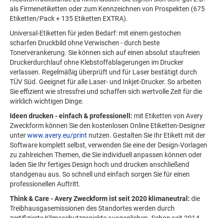
als Firmenetiketten oder zum Kennzeichnen von Prospekten (675
Etiketten/Pack + 135 Etiketten EXTRA).
Universal-Etiketten für jeden Bedarf: mit einem gestochen
scharfen Druckbild ohne Verwischen - durch beste
Tonerverankerung. Sie können sich auf einen absolut staufreien
Druckerdurchlauf ohne Klebstoffablagerungen im Drucker
verlassen. Regelmäßig überprüft und für Laser bestätigt durch
TÜV Süd. Geeignet für alle Laser- und Inkjet-Drucker. So arbeiten
Sie effizient wie stressfrei und schaffen sich wertvolle Zeit für die
wirklich wichtigen Dinge.
Ideen drucken - einfach & professionell:
mit Etiketten von Avery
Zweckform können Sie den kostenlosen Online Etiketten-Designer
unter
www.avery.eu/print
nutzen. Gestalten Sie Ihr Etikett mit der
Software komplett selbst, verwenden Sie eine der Design-Vorlagen
zu zahlreichen Themen, die Sie individuell anpassen können oder
laden Sie Ihr fertiges Design hoch und drucken anschließend
standgenau aus. So schnell und einfach sorgen Sie für einen
professionellen Auftritt.
Think & Care - Avery Zweckform ist seit 2020 klimaneutral:
die
Treibhausgasemissionen des Standortes werden durch
zertifizierte Klimaschutzprojekte ausgeglichen. Schon seit 2014