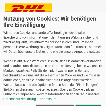
Nutzung von Cookies: Wir benötigen
Lieferung auch an Packstationen und Postfilialen
Samstagszustellung
Ihre Einwilligung
Wir nutzen Cookies und andere Technologien der lokalen
Speicherung von Informationen, damit unsere Website sicher und
zuverlässig läuft, um Inhalte zu personalisieren, und um Ihnen
personalisierte Werbung zu zeigen. Damit das funktioniert, sammeln
Bequeme Zahlung über Paypal
wir Daten über unsere Nutzer und wie sie unsere Angebote nutzen.
14 Tage Widerrufsrecht
Wenn Sie auf "Alle akzeptieren" klicken, sind Sie damit einverstanden
2 Jahre Gewährleistung
und erlauben uns, diese Daten an Dritte weiterzugeben, etwa unsere
Marketingpartner. Falls Sie dem nicht zustimmen möchten,
beschränken wir uns auf die wesentlichen Cookies und Sie müssen
Alle Texte, Grafiken, Bilder und das Layout sind urheberrechtlich
damit leben, dass die Inhalte nicht auf Sie angepasst werden.
geschützt und dürfen nicht ohne ausdrückliche, schriftliche
Weitere Details und alle Optionen finden Sie in den "Einstellungen".
Erlaubnis weiterverwendet werden.
Sie können diese auch später jederzeit über den Cookie Link im
© 2026 bits&paper GmbH - Avery Zweckform Fachshop - Avery
Fußbereich anpassen. Weitere Informationen finden Sie in unserer
Zweckform 5085 Universal-Etiketten, blumenform, weiß
Datenschutzerklärung
.
Impressum