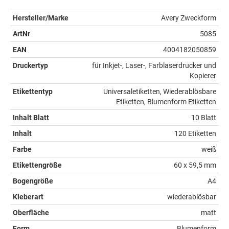
Hersteller/Marke
Avery Zweckform
ArtNr
5085
EAN
4004182050859
Druckertyp
für Inkjet-, Laser-, Farblaserdrucker und
Kopierer
Etikettentyp
Universaletiketten, Wiederablösbare
Etiketten, Blumenform Etiketten
Inhalt Blatt
10 Blatt
Inhalt
120 Etiketten
Farbe
weiß
Etikettengröße
60 x 59,5 mm
Bogengröße
A4
Kleberart
wiederablösbar
Oberfläche
matt
Form
Blumenform