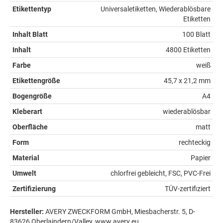
Etikettentyp
Universaletiketten, Wiederablösbare
Etiketten
Inhalt Blatt
100 Blatt
Inhalt
4800 Etiketten
Farbe
weiß
Etikettengröße
45,7 x 21,2 mm
Bogengröße
A4
Kleberart
wiederablösbar
Oberfläche
matt
Form
rechteckig
Material
Papier
Umwelt
chlorfrei gebleicht, FSC, PVC-Frei
Zertifizierung
TÜV-zertifiziert
Hersteller:
AVERY ZWECKFORM GmbH, Miesbacherstr. 5, D-
83626 Oberlaindern/Valley, www.avery.eu