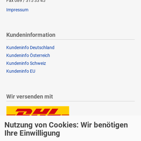
Fax 089 / 315 33 45
Impressum
Kundeninformation
Kundeninfo Deutschland
Kundeninfo Österreich
Kundeninfo Schweiz
Kundeninfo EU
Wir versenden mit
Nutzung von Cookies: Wir benötigen
Lieferung auch an Packstationen und Postfilialen
Ihre Einwilligung
Samstagszustellung