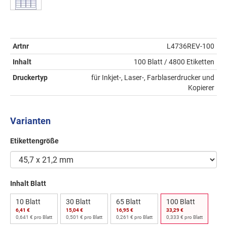
Artnr
L4736REV-100
Inhalt
100 Blatt / 4800 Etiketten
Druckertyp
für Inkjet-, Laser-, Farblaserdrucker und
Kopierer
Varianten
Etikettengröße
Inhalt Blatt
10 Blatt
30 Blatt
65 Blatt
100 Blatt
6,41 €
15,04 €
16,95 €
33,29 €
0,641 € pro Blatt
0,501 € pro Blatt
0,261 € pro Blatt
0,333 € pro Blatt