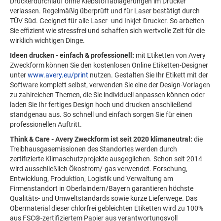
Druckerdurchlauf ohne Klebstoffablagerungen im Drucker
verlassen. Regelmäßig überprüft und für Laser bestätigt durch
TÜV Süd. Geeignet für alle Laser- und Inkjet-Drucker. So arbeiten
Sie effizient wie stressfrei und schaffen sich wertvolle Zeit für die
wirklich wichtigen Dinge.
Ideen drucken - einfach & professionell:
mit Etiketten von Avery
Zweckform können Sie den kostenlosen Online Etiketten-Designer
unter
www.avery.eu/print
nutzen. Gestalten Sie Ihr Etikett mit der
Software komplett selbst, verwenden Sie eine der Design-Vorlagen
zu zahlreichen Themen, die Sie individuell anpassen können oder
laden Sie Ihr fertiges Design hoch und drucken anschließend
standgenau aus. So schnell und einfach sorgen Sie für einen
professionellen Auftritt.
Think & Care - Avery Zweckform ist seit 2020 klimaneutral:
die
Treibhausgasemissionen des Standortes werden durch
zertifizierte Klimaschutzprojekte ausgeglichen. Schon seit 2014
wird ausschließlich Ökostrom/-gas verwendet. Forschung,
Entwicklung, Produktion, Logistik und Verwaltung am
Firmenstandort in Oberlaindern/Bayern garantieren höchste
Qualitäts- und Umweltstandards sowie kurze Lieferwege. Das
Obermaterial dieser chlorfrei gebleichten Etiketten wird zu 100%
aus FSC®-zertifiziertem Papier aus verantwortungsvoll