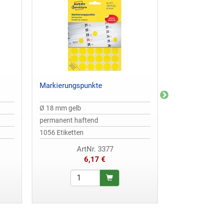
Markierungspunkte
Markierungs
Ø 18 mm gelb
Ø 8 mm leuch
permanent haftend
permanent ha
1056 Etiketten
416 Etiketten
ArtNr. 3377
A
6,17 €