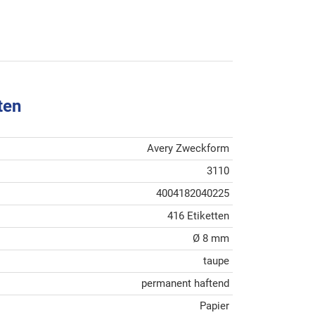
ten
Avery Zweckform
3110
4004182040225
416 Etiketten
Ø 8 mm
taupe
permanent haftend
Papier