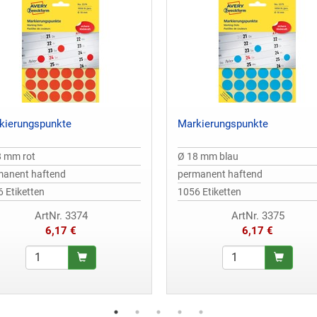
kierungspunkte
Markierungspunkte
8 mm rot
Ø 18 mm blau
manent haftend
permanent haftend
 Etiketten
1056 Etiketten
ArtNr. 3374
ArtNr. 3375
6,17 €
6,17 €