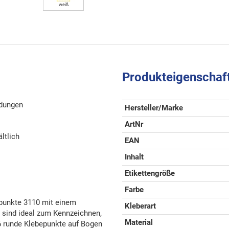
weiß
Produkteigenschaf
ndungen
Hersteller/Marke
ArtNr
ltlich
EAN
Inhalt
Etikettengröße
Farbe
spunkte 3110 mit einem
Kleberart
nd ideal zum Kennzeichnen,
Material
16 runde Klebepunkte auf Bogen