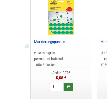
Markierungspunkte
Mar
Ø 18 mm grün
Ø 1
permanent haftend
per
1056 Etiketten
1056
ArtNr. 3376
5,55 €