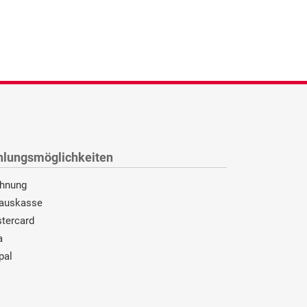
hlungsmöglichkeiten
hnung
auskasse
tercard
a
pal