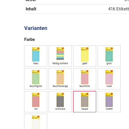
Inhalt
416 Etiket
Varianten
Farbe
blau
farbig sortiert
gelb
grün
leuchtgrün
leuchtorange
leuchtrot
rosé
rot
schwarz
taupe
violett