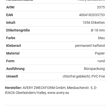
ArtNr
3375
EAN
4004182033753
Inhalt
1056 Etiketten
Etikettengröße
Ø 18 mm
Farbe
blau
Kleberart
permanent haftend
Material
Papier
Form
rund
Ausführung
Büropackung
Umwelt
chlorfrei gebleicht, PVC-Frei
Hersteller:
AVERY ZWECKFORM GmbH, Miesbacherstr. 5, D-
83626 Oberlaindern/Valley, www.avery.eu