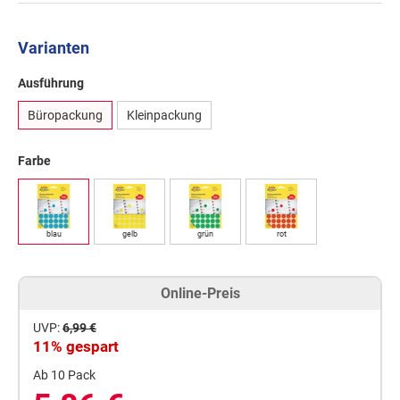
Varianten
Ausführung
Büropackung
Kleinpackung
Farbe
blau
gelb
grün
rot
Online-Preis
UVP:
6,99 €
11% gespart
Ab 10 Pack