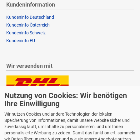
Kundeninformation
Kundeninfo Deutschland
Kundeninfo Österreich
Kundeninfo Schweiz
Kundeninfo EU
Wir versenden mit
Nutzung von Cookies: Wir benötigen
Lieferung auch an Packstationen und Postfilialen
Samstagszustellung
Ihre Einwilligung
Wir nutzen Cookies und andere Technologien der lokalen
Speicherung von Informationen, damit unsere Website sicher und
zuverlässig läuft, um Inhalte zu personalisieren, und um Ihnen
personalisierte Werbung zu zeigen. Damit das funktioniert, sammeln
Bequeme Zahlung über Paypal
wir Daten über unsere Nutzer und wie sie unsere Angebote nutzen.