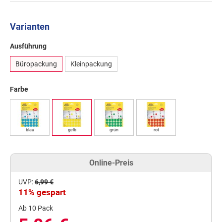
Varianten
Ausführung
Büropackung
Kleinpackung
Farbe
blau
gelb
grün
rot
Online-Preis
UVP:
6,99 €
11% gespart
Ab 10 Pack