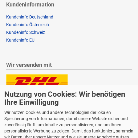
Kundeninformation
Kundeninfo Deutschland
Kundeninfo Österreich
Kundeninfo Schweiz
Kundeninfo EU
Wir versenden mit
Nutzung von Cookies: Wir benötigen
Lieferung auch an Packstationen und Postfilialen
Samstagszustellung
Ihre Einwilligung
Wir nutzen Cookies und andere Technologien der lokalen
Speicherung von Informationen, damit unsere Website sicher und
zuverlässig läuft, um Inhalte zu personalisieren, und um Ihnen
personalisierte Werbung zu zeigen. Damit das funktioniert, sammeln
Bequeme Zahlung über Paypal
wir Daten über unsere Nutzer und wie sie unsere Angebote nutzen.