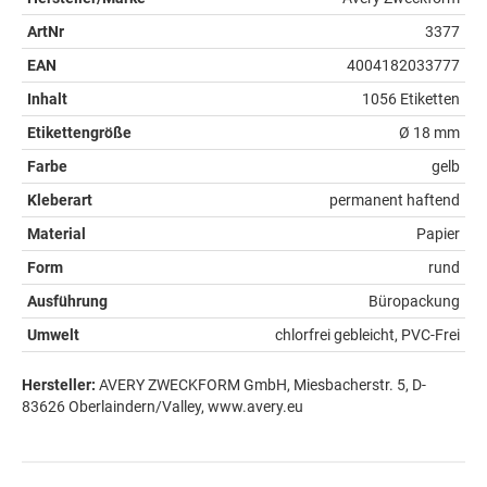
ArtNr
3377
EAN
4004182033777
Inhalt
1056 Etiketten
Etikettengröße
Ø 18 mm
Farbe
gelb
Kleberart
permanent haftend
Material
Papier
Form
rund
Ausführung
Büropackung
Umwelt
chlorfrei gebleicht, PVC-Frei
Hersteller:
AVERY ZWECKFORM GmbH, Miesbacherstr. 5, D-
83626 Oberlaindern/Valley, www.avery.eu