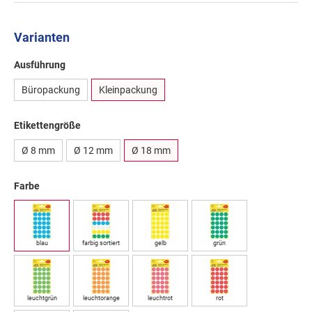
Varianten
Ausführung
Büropackung
Kleinpackung
Etikettengröße
Ø 8 mm
Ø 12 mm
Ø 18 mm
Farbe
blau
farbig sortiert
gelb
grün
leuchtgrün
leuchtorange
leuchtrot
rot