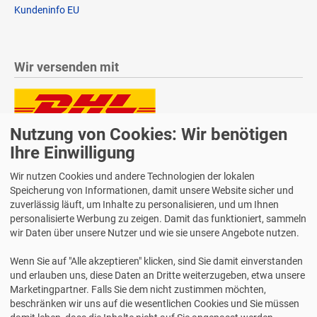
Kundeninfo EU
Wir versenden mit
Nutzung von Cookies: Wir benötigen
Lieferung auch an Packstationen und Postfilialen
Samstagszustellung
Ihre Einwilligung
Wir nutzen Cookies und andere Technologien der lokalen
Speicherung von Informationen, damit unsere Website sicher und
zuverlässig läuft, um Inhalte zu personalisieren, und um Ihnen
personalisierte Werbung zu zeigen. Damit das funktioniert, sammeln
Bequeme Zahlung über Paypal
wir Daten über unsere Nutzer und wie sie unsere Angebote nutzen.
14 Tage Widerrufsrecht
Wenn Sie auf "Alle akzeptieren" klicken, sind Sie damit einverstanden
2 Jahre Gewährleistung
und erlauben uns, diese Daten an Dritte weiterzugeben, etwa unsere
Marketingpartner. Falls Sie dem nicht zustimmen möchten,
beschränken wir uns auf die wesentlichen Cookies und Sie müssen
Alle Texte, Grafiken, Bilder und das Layout sind urheberrechtlich