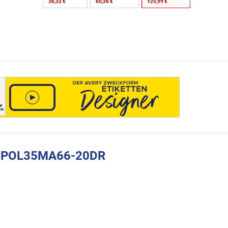
36,32 €
60,26 €
125,99 €
rm POL35MA66-20DR