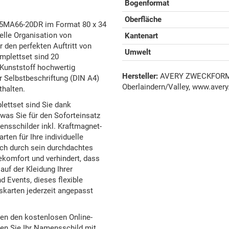
Bogenformat
Oberfläche
35MA66-20DR im Format 80 x 34
lle Organisation von
Kantenart
den perfekten Auftritt von
Umwelt
mplettset sind 20
(Kunststoff hochwertig
Hersteller:
AVERY ZWECKFORM G
r Selbstbeschriftung (DIN A4)
Oberlaindern/Valley, www.avery
halten.
ettset sind Sie dank
 was Sie für den Soforteinsatz
nsschilder inkl. Kraftmagnet-
en für Ihre individuelle
ch durch sein durchdachtes
komfort und verhindert, dass
auf der Kleidung Ihrer
 Events, dieses flexible
karten jederzeit angepasst
nen den kostenlosen Online-
ten Sie Ihr Namensschild mit