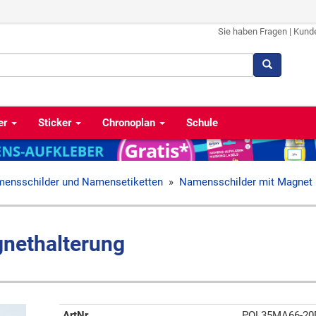
Sie haben Fragen
|
Kund
er
Sticker
Chronoplan
Schule
ensschilder und Namensetiketten
»
Namensschilder mit Magnet
nethalterung
ArtNr
POL35MA66-20