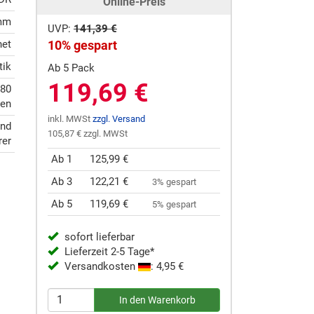
Online-Preis
 mm
UVP:
141,39 €
net
10% gespart
tik
Ab 5 Pack
119,69 €
 80
en
inkl. MWSt
zzgl. Versand
und
105,87 € zzgl. MWSt
rer
Ab 1
125,99 €
Ab 3
122,21 €
3% gespart
Ab 5
119,69 €
5% gespart
sofort lieferbar
Lieferzeit 2-5 Tage*
Versandkosten
: 4,95 €