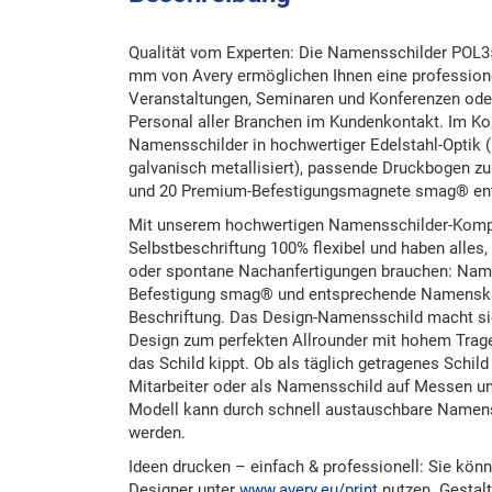
Qualität vom Experten: Die Namensschilder POL
mm von Avery ermöglichen Ihnen eine professione
Veranstaltungen, Seminaren und Konferenzen oder 
Personal aller Branchen im Kundenkontakt. Im Ko
Namensschilder in hochwertiger Edelstahl-Optik 
galvanisch metallisiert), passende Druckbogen zu
und 20 Premium-Befestigungsmagnete smag® ent
Mit unserem hochwertigen Namensschilder-Kompl
Selbstbeschriftung 100% flexibel und haben alles,
oder spontane Nachanfertigungen brauchen: Name
Befestigung smag® und entsprechende Namenskart
Beschriftung. Das Design-Namensschild macht si
Design zum perfekten Allrounder mit hohem Trage
das Schild kippt. Ob als täglich getragenes Schild 
Mitarbeiter oder als Namensschild auf Messen und
Modell kann durch schnell austauschbare Namens
werden.
Ideen drucken – einfach & professionell: Sie kön
Designer unter
www.avery.eu/print
nutzen. Gestal