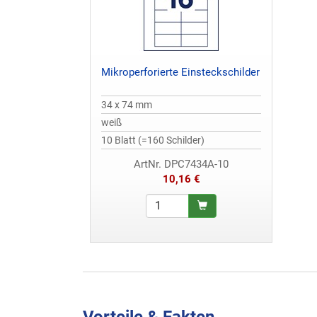
Mikroperforierte Einsteckschilder
34 x 74 mm
weiß
10 Blatt (=160 Schilder)
ArtNr. DPC7434A-10
10,16 €
Vorteile & Fakten