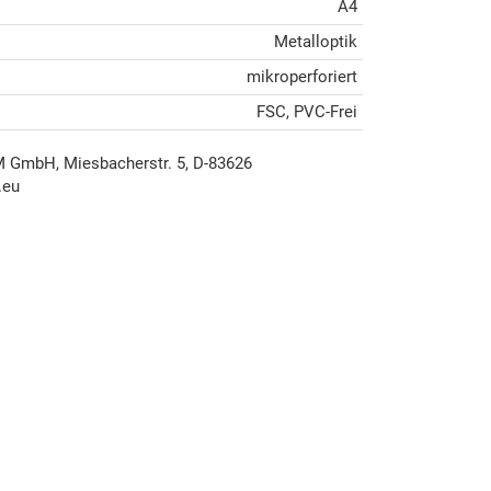
A4
Metalloptik
mikroperforiert
FSC, PVC-Frei
mbH, Miesbacherstr. 5, D-83626
.eu