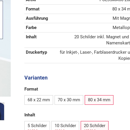
Format
80 x 34
Ausführung
Mit Mag
Farbe
Metallop
Inhalt
20 Schilder inkl. Magnet und
Namenskart
Druckertyp
für Inkjet-, Laser-, Farblaserdrucker 
Kopie
Varianten
Format
68 x 22 mm
70 x 30 mm
80 x 34 mm
Inhalt
5 Schilder
10 Schilder
20 Schilder