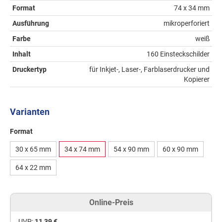
Format
74 x 34 mm
Ausführung
mikroperforiert
Farbe
weiß
Inhalt
160 Einsteckschilder
Druckertyp
für Inkjet-, Laser-, Farblaserdrucker und
Kopierer
Varianten
Format
30 x 65 mm
34 x 74 mm
54 x 90 mm
60 x 90 mm
64 x 22 mm
Online-Preis
UVP:
11,39 €