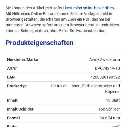
Sie können den Artikel jetzt
sofort kostenlos online beschriften
.
Mit Hilfe eines Online-Editors können Sie Ihre Vorlage direkt im
Browser gestalten. Sie erhalten am Ende ein PDF, das Sie bei
modernen Browsern sofort aus dem Browser heraus ausdrucken
können. Schnell, einfach, ohne Extra-Softwareinstallation.
Produkteigenschaften
Hersteller/Marke
Avery Zweckform
ArtNr
DPC7434A-10
EAN
4260320190522
Druckertyp
für Inkjet-, Laser-, Farblaserdrucker und
Kopierer
Inhalt
10 Blatt
Inhalt Schilder
160 Schilder
Format
34 x 74 mm
Farbe
weiß