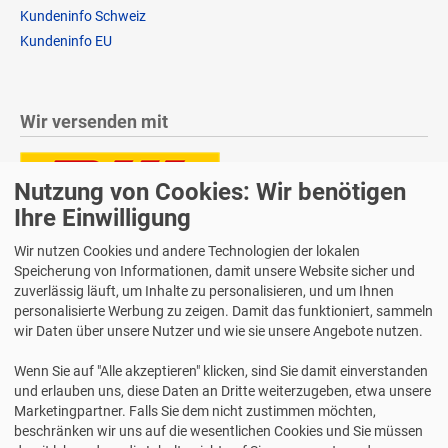
Kundeninfo Schweiz
Kundeninfo EU
Wir versenden mit
Nutzung von Cookies: Wir benötigen
Ihre Einwilligung
Lieferung auch an Packstationen und Postfilialen
Samstagszustellung
Wir nutzen Cookies und andere Technologien der lokalen
Speicherung von Informationen, damit unsere Website sicher und
zuverlässig läuft, um Inhalte zu personalisieren, und um Ihnen
personalisierte Werbung zu zeigen. Damit das funktioniert, sammeln
wir Daten über unsere Nutzer und wie sie unsere Angebote nutzen.
Bequeme Zahlung über Paypal
Wenn Sie auf "Alle akzeptieren" klicken, sind Sie damit einverstanden
14 Tage Widerrufsrecht
und erlauben uns, diese Daten an Dritte weiterzugeben, etwa unsere
2 Jahre Gewährleistung
Marketingpartner. Falls Sie dem nicht zustimmen möchten,
beschränken wir uns auf die wesentlichen Cookies und Sie müssen