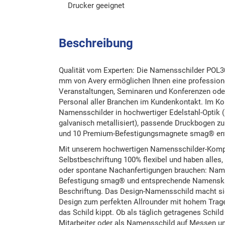
Drucker geeignet
Beschreibung
Qualität vom Experten: Die Namensschilder POL
mm von Avery ermöglichen Ihnen eine professione
Veranstaltungen, Seminaren und Konferenzen oder 
Personal aller Branchen im Kundenkontakt. Im Ko
Namensschilder in hochwertiger Edelstahl-Optik 
galvanisch metallisiert), passende Druckbogen zu
und 10 Premium-Befestigungsmagnete smag® ent
Mit unserem hochwertigen Namensschilder-Kompl
Selbstbeschriftung 100% flexibel und haben alles,
oder spontane Nachanfertigungen brauchen: Name
Befestigung smag® und entsprechende Namenskart
Beschriftung. Das Design-Namensschild macht si
Design zum perfekten Allrounder mit hohem Trage
das Schild kippt. Ob als täglich getragenes Schild 
Mitarbeiter oder als Namensschild auf Messen und