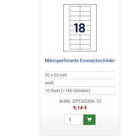
Mikroperforierte Einsteckschilder
30 x 65 mm
weiß
10 Blatt (=180 Schilder)
ArtNr. DPC6530A-10
9,14 €