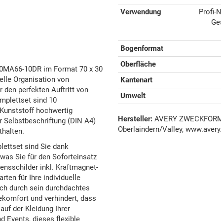
Verwendung
Profi-
Ge
Bogenformat
Oberfläche
30MA66-10DR im Format 70 x 30
lle Organisation von
Kantenart
den perfekten Auftritt von
Umwelt
mplettset sind 10
(Kunststoff hochwertig
Hersteller:
AVERY ZWECKFORM G
r Selbstbeschriftung (DIN A4)
Oberlaindern/Valley, www.avery
halten.
ettset sind Sie dank
 was Sie für den Soforteinsatz
nsschilder inkl. Kraftmagnet-
en für Ihre individuelle
ch durch sein durchdachtes
komfort und verhindert, dass
auf der Kleidung Ihrer
 Events, dieses flexible