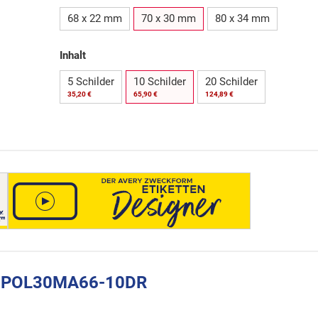
68 x 22 mm
70 x 30 mm
80 x 34 mm
Inhalt
5 Schilder
10 Schilder
20 Schilder
35,20 €
65,90 €
124,89 €
rm POL30MA66-10DR