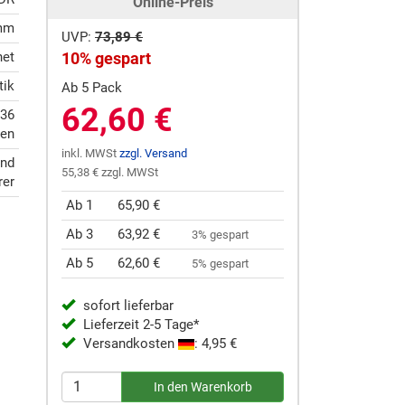
Online-Preis
 mm
UVP:
73,89 €
net
10% gespart
tik
Ab 5 Pack
62,60 €
 36
en
inkl. MWSt
zzgl. Versand
und
55,38 € zzgl. MWSt
rer
Ab 1
65,90 €
Ab 3
63,92 €
3% gespart
Ab 5
62,60 €
5% gespart
sofort lieferbar
Lieferzeit 2-5 Tage*
Versandkosten
: 4,95 €