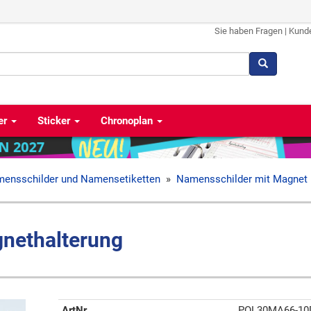
Sie haben Fragen
|
Kund
er
Sticker
Chronoplan
ensschilder und Namensetiketten
»
Namensschilder mit Magnet
nethalterung
ArtNr
POL30MA66-10