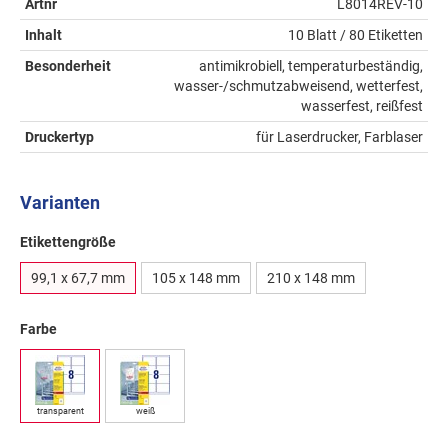
Artnr
L8014REV-10
Inhalt
10 Blatt / 80 Etiketten
Besonderheit
antimikrobiell, temperaturbeständig,
wasser-/schmutzabweisend, wetterfest,
wasserfest, reißfest
Druckertyp
für Laserdrucker, Farblaser
Varianten
Etikettengröße
99,1 x 67,7 mm
105 x 148 mm
210 x 148 mm
Farbe
transparent
weiß