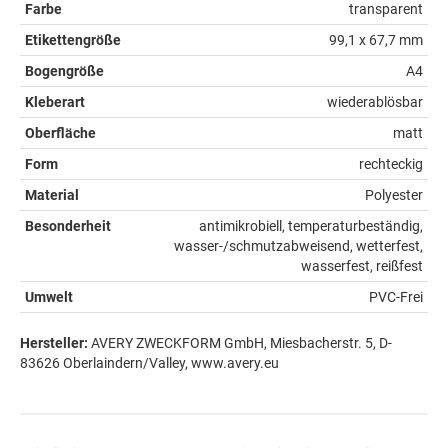
Farbe
transparent
Etikettengröße
99,1 x 67,7 mm
Bogengröße
A4
Kleberart
wiederablösbar
Oberfläche
matt
Form
rechteckig
Material
Polyester
Besonderheit
antimikrobiell, temperaturbeständig,
wasser-/schmutzabweisend, wetterfest,
wasserfest, reißfest
Umwelt
PVC-Frei
Hersteller:
AVERY ZWECKFORM GmbH, Miesbacherstr. 5, D-
83626 Oberlaindern/Valley, www.avery.eu