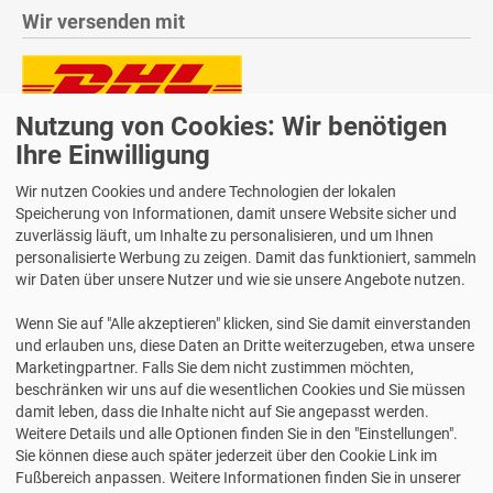
Wir versenden mit
Nutzung von Cookies: Wir benötigen
Lieferung auch an Packstationen und Postfilialen
Samstagszustellung
Ihre Einwilligung
Wir nutzen Cookies und andere Technologien der lokalen
Speicherung von Informationen, damit unsere Website sicher und
zuverlässig läuft, um Inhalte zu personalisieren, und um Ihnen
personalisierte Werbung zu zeigen. Damit das funktioniert, sammeln
Bequeme Zahlung über Paypal
wir Daten über unsere Nutzer und wie sie unsere Angebote nutzen.
14 Tage Widerrufsrecht
Wenn Sie auf "Alle akzeptieren" klicken, sind Sie damit einverstanden
2 Jahre Gewährleistung
und erlauben uns, diese Daten an Dritte weiterzugeben, etwa unsere
Marketingpartner. Falls Sie dem nicht zustimmen möchten,
beschränken wir uns auf die wesentlichen Cookies und Sie müssen
Alle Texte, Grafiken, Bilder und das Layout sind urheberrechtlich
damit leben, dass die Inhalte nicht auf Sie angepasst werden.
geschützt und dürfen nicht ohne ausdrückliche, schriftliche
Weitere Details und alle Optionen finden Sie in den "Einstellungen".
Erlaubnis weiterverwendet werden.
Sie können diese auch später jederzeit über den Cookie Link im
© 2026 bits&paper GmbH - Avery Zweckform Fachshop - Avery
Fußbereich anpassen. Weitere Informationen finden Sie in unserer
Zweckform L7802-10 Prüfplaketten-Etiketten, Ø 30 mm, weiß