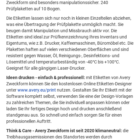
Zweckform sind besonders manipulationssicher. 240
Prüfplaketten auf 10 Bogen.
Die Etiketten lassen sich nur noch in kleinen Einzelteilen abziehen,
was eine Übertragung der Prüfplakette unmöglich macht. Sie
beugen damit Manipulation und Missbrauch aktiv vor. Die
Etiketten sind ideal zur Prüfkennzeichnung Ihres Inventars und
Eigentums, wie z.B. Drucker, Kaffeemaschinen, Büromöbel etc. Die
Plaketten haften auf vielen verschiedenen Oberflächen und sind
resistent gegen Wasser, Öl, Reinigungs-, Desinfektions- und
Lösemittel und temperaturbeständig von -40°C bis +100°C.
Geeignet für alle gängigen Laser-Drucker.
Ideen drucken - einfach & professionell:
mit Etiketten von Avery
Zweckform können Sie den kostenlosen Online Etiketten-Designer
unter
www.avery.eu/print
nutzen. Gestalten Sie Ihr Etikett mit der
Software komplett selbst, verwenden Sie eine der Design-Vorlagen
zu zahlreichen Themen, die Sie individuell anpassen können oder
laden Sie Ihr fertiges Design hoch und drucken anschließend
standgenau aus. So schnell und einfach sorgen Sie für einen
professionellen Auftritt.
Think & Care - Avery Zweckform ist seit 2020 klimaneutral:
die
Treibhausgasemissionen des Standortes werden durch