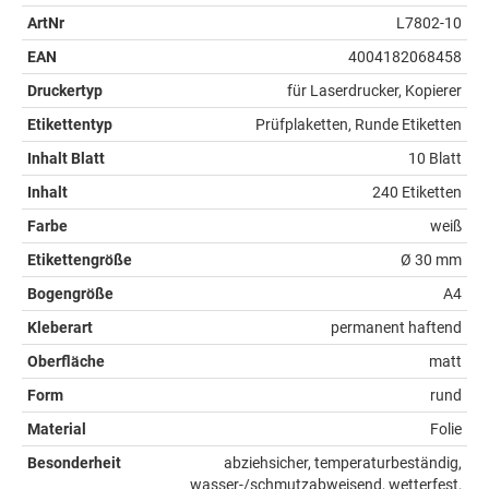
ArtNr
L7802-10
EAN
4004182068458
Druckertyp
für Laserdrucker, Kopierer
Etikettentyp
Prüfplaketten, Runde Etiketten
Inhalt Blatt
10 Blatt
Inhalt
240 Etiketten
Farbe
weiß
Etikettengröße
Ø 30 mm
Bogengröße
A4
Kleberart
permanent haftend
Oberfläche
matt
Form
rund
Material
Folie
Besonderheit
abziehsicher, temperaturbeständig,
wasser-/schmutzabweisend, wetterfest,