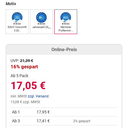
Motiv
DGUV Vorschrift
Jahreszahl 20__
Nächster
3 20…
Prüftermin …
Online-Preis
UVP:
21,39 €
16% gespart
Ab 5 Pack
17,05 €
inkl. MWSt
zzgl. Versand
15,08 € zzgl. MWSt
Ab 1
17,95 €
Ab 3
17,41 €
3% gespart